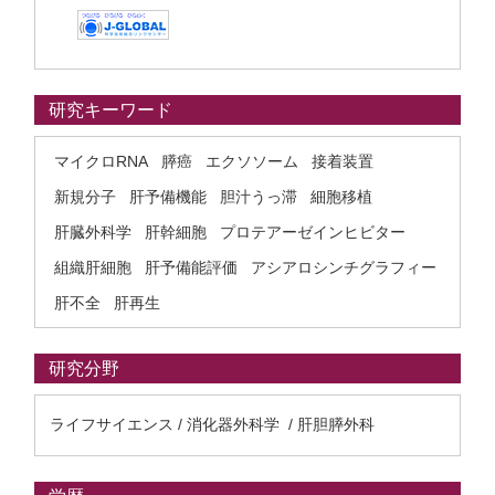
研究キーワード
マイクロRNA
膵癌
エクソソーム
接着装置
新規分子
肝予備機能
胆汁うっ滞
細胞移植
肝臓外科学
肝幹細胞
プロテアーゼインヒビター
組織肝細胞
肝予備能評価
アシアロシンチグラフィー
肝不全
肝再生
研究分野
ライフサイエンス / 消化器外科学 / 肝胆膵外科