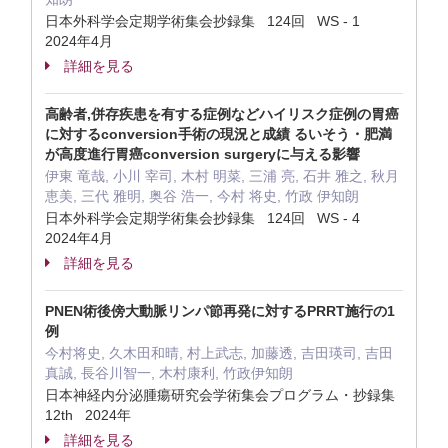
日本外科学会定期学術集会抄録集 124回 WS - 1
2024年4月
詳細を見る
高齢者,併存疾患を有する症例などハイリスク症例の胃癌
に対するconversion手術の現況と成績 るいそう・肥満
が高度進行胃癌conversion surgeryに与える影響
伊東 竜哉, 小川 宰司, 木村 明菜, 三浦 亮, 石井 雅之, 秋月
恵美, 三代 雅明, 奥谷 浩一, 今村 将史, 竹政 伊知朗
日本外科学会定期学術集会抄録集 124回 WS - 4
2024年4月
詳細を見る
PNEN術後傍大動脈リンパ節再発に対するPRRT施行の1
例
今村将史, 久木田和晴, 村上武志, 加藤透, 吉田瑛司, 吉田
真誠, 長谷川智一, 木村康利, 竹政伊知朗
日本神経内分泌腫瘍研究会学術集会プログラム・抄録集
12th 2024年
詳細を見る