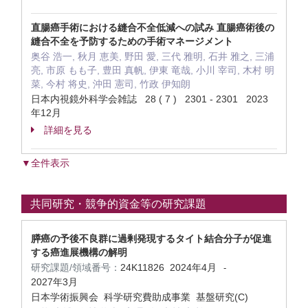
直腸癌手術における縫合不全低減への試み 直腸癌術後の
縫合不全を予防するための手術マネージメント
奥谷 浩一, 秋月 恵美, 野田 愛, 三代 雅明, 石井 雅之, 三浦
亮, 市原 もも子, 豊田 真帆, 伊東 竜哉, 小川 宰司, 木村 明
菜, 今村 将史, 沖田 憲司, 竹政 伊知朗
日本内視鏡外科学会雑誌 28 ( 7 ) 2301 - 2301 2023
年12月
詳細を見る
▼全件表示
共同研究・競争的資金等の研究課題
膵癌の予後不良群に過剰発現するタイト結合分子が促進
する癌進展機構の解明
研究課題/領域番号：
24K11826
2024年4月
-
2027年3月
日本学術振興会 科学研究費助成事業 基盤研究(C)