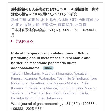
膵切除後のせん妄患者におけるQOL・AI感情評価・身体
活動の報告 ePROを用いたパイロット研究
武田 百華, 加藤 透, 村上 武志, 久木田 和晴, 吉田 瑛司, 今
村 将史, 及能 大輔, 河瀬 慎一, 藤森 奨生, 水口 徹
日本外科系連合学会誌 50 ( 6 ) 569 - 578 2025年12
月
詳細を見る
Role of preoperative circulating tumor DNA in
predicting occult metastases in resectable and
borderline resectable pancreatic ductal
adenocarcinoma.
国際誌
Takeshi Murakami, Masafumi Imamura, Yasutoshi
Kimura, Kazunori Watanabe, Yoshihito Shinohara, Toru
Nakamura, Siew-Kee Low, Masayo Motoya, Yujiro
Kawakami, Yoshiharu Masaki, Tomohiro Kubo, Makoto
Yoshida, Eiji Yoshida, Toru Kato, Kazuharu Kukita,
Daisuke Kyuno, Ichiro Takemasa
World journal of gastroenterology 31 ( 32 ) 109383 -
109383 2025年8月