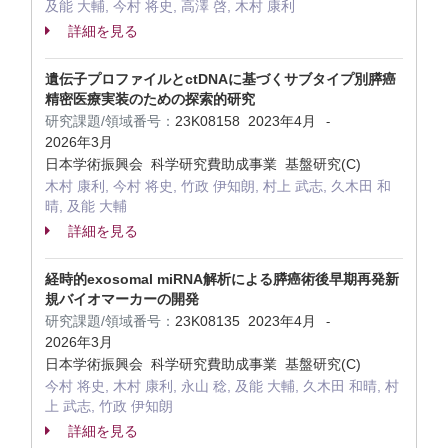
及能 大輔, 今村 将史, 高澤 啓, 木村 康利
詳細を見る
遺伝子プロファイルとctDNAに基づくサブタイプ別膵癌
精密医療実装のための探索的研究
研究課題/領域番号：
23K08158
2023年4月
-
2026年3月
日本学術振興会 科学研究費助成事業 基盤研究(C)
木村 康利, 今村 将史, 竹政 伊知朗, 村上 武志, 久木田 和
晴, 及能 大輔
詳細を見る
経時的exosomal miRNA解析による膵癌術後早期再発新
規バイオマーカーの開発
研究課題/領域番号：
23K08135
2023年4月
-
2026年3月
日本学術振興会 科学研究費助成事業 基盤研究(C)
今村 将史, 木村 康利, 永山 稔, 及能 大輔, 久木田 和晴, 村
上 武志, 竹政 伊知朗
詳細を見る