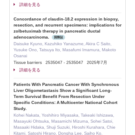
詳細を見る
Concordance of claudin-18.2 expression in biopsy,
resection, and recurrent specimens: implications for
zolbetuximab therapy in pancreatic ductal
adenocarcinoma.
国際誌
Daisuke Kyuno, Kazuhiko Yanazume, Akira C Saito,
Yusuke Ono, Tatsuya Ito, Masafumi Imamura, Makoto
Osanai
Tissue barriers 2535047 - 2535047 2025年7月
詳細を見る
Patients With Pancreatic Cancer With Synchronous
Liver Oligometastasis Show a Significant Long-
Term Survival Benefit From Resection Under
Specific Conditions: A Multicenter National Cohort
Study.
Kohei Nakata, Yoshihiro Miyasaka, Takeaki Ishizawa,
Masayuki Ohtsuka, Masamichi Mizuma, Sohei Satoi,
Masaaki Hidaka, Shuji Suzuki, Hiroshi Kurahara, Chie
Kitami, Satoshi Hirano, Dongha Lee, Saiho Ko,