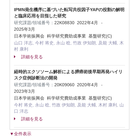
IPMN発生機序に基づいた転写共役因子YAPの役割の解明
と臨床応用を目指した研究
研究課題/領域番号：
22K08830
2022年4月
-
2025年3月
日本学術振興会 科学研究費助成事業 基盤研究(C)
山口 洋志, 今村 将史, 永山 稔, 竹政 伊知朗, 及能 大輔, 木
村 康利
詳細を見る
経時的エクソソーム解析による膵癌術後早期再発ハイリ
スク症例診断法の開発
研究課題/領域番号：
20K09060
2020年4月
-
2023年3月
日本学術振興会 科学研究費助成事業 基盤研究(C)
今村 将史, 永山 稔, 竹政 伊知朗, 及能 大輔, 木村 康利, 山
口 洋志
詳細を見る
▼全件表示