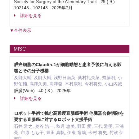
Society for Surgery of the Alimentary Tract 29 ( 9 )
102143 - 102143 2025年7月
詳細を見る
▼全件表示
MISC
膵癌細胞のClaudin-1が細胞動態と患者予後に与える影
響とその分子機構
及能大輔, 及能大輔, 浅野日南英, 奥村礼央菜, 齋藤明, 小
野佑輔, 高澤久美, 高澤啓, 木村康利, 今村将史, 小山内誠
膵臓(Web) 40 ( 3 ) 2025年
詳細を見る
ロボット手術で挑む高難度直腸癌手術 他臓器合併切除を
要する直腸癌に対するロボット支援手術
石井 雅之, 奥谷 浩一, 秋月 恵美, 野田 愛, 三代 雅明, 三浦
亮, 市原 もも子, 豊田 真帆, 伊東 竜哉, 今村 将史, 竹政 伊
知朗