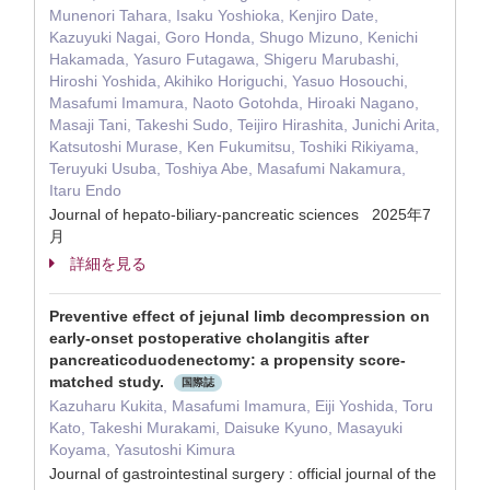
Munenori Tahara, Isaku Yoshioka, Kenjiro Date,
Kazuyuki Nagai, Goro Honda, Shugo Mizuno, Kenichi
Hakamada, Yasuro Futagawa, Shigeru Marubashi,
Hiroshi Yoshida, Akihiko Horiguchi, Yasuo Hosouchi,
Masafumi Imamura, Naoto Gotohda, Hiroaki Nagano,
Masaji Tani, Takeshi Sudo, Teijiro Hirashita, Junichi Arita,
Katsutoshi Murase, Ken Fukumitsu, Toshiki Rikiyama,
Teruyuki Usuba, Toshiya Abe, Masafumi Nakamura,
Itaru Endo
Journal of hepato-biliary-pancreatic sciences 2025年7
月
詳細を見る
Preventive effect of jejunal limb decompression on
early-onset postoperative cholangitis after
pancreaticoduodenectomy: a propensity score-
matched study.
国際誌
Kazuharu Kukita, Masafumi Imamura, Eiji Yoshida, Toru
Kato, Takeshi Murakami, Daisuke Kyuno, Masayuki
Koyama, Yasutoshi Kimura
Journal of gastrointestinal surgery : official journal of the