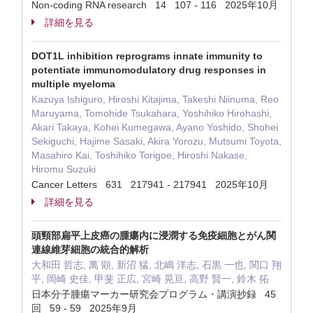
Non-coding RNA research 14 107 - 116 2025年10月
詳細を見る
DOT1L inhibition reprograms innate immunity to
potentiate immunomodulatory drug responses in
multiple myeloma
Kazuya Ishiguro, Hiroshi Kitajima, Takeshi Niinuma, Reo
Maruyama, Tomohide Tsukahara, Yoshihiko Hirohashi,
Akari Takaya, Kohei Kumegawa, Ayano Yoshido, Shohei
Sekiguchi, Hajime Sasaki, Akira Yorozu, Mutsumi Toyota,
Masahiro Kai, Toshihiko Torigoe, Hiroshi Nakase,
Hiromu Suzuki
Cancer Letters 631 217941 - 217941 2025年10月
詳細を見る
頭頸部扁平上皮癌の腫瘍内に浸潤する免疫細胞とがん関
連線維芽細胞の統合的解析
大和田 哲志, 萬 顕, 新沼 猛, 北嶋 洋志, 石黒 一也, 関口 翔
平, 岡崎 史佳, 甲斐 正広, 宮崎 晃亘, 高野 賢一, 鈴木 拓
日本分子腫瘍マーカー研究会プログラム・講演抄録 45
回 59 - 59 2025年9月