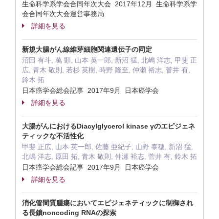
生命科学系学会合同年次大会 2017年12月 生命科学系学
会合同年次大会運営事務局
詳細を見る
新規大腸がん線維芽細胞関連遺伝子の同定
沼田 有斗, 萬 顕, 山本 英一郎, 新沼 猛, 北嶋 洋志, 甲斐 正
広, 青木 敬則, 若杉 英樹, 時野 隆至, 仲瀬 裕志, 菅井 有,
鈴木 拓
日本癌学会総会記事 2017年9月 日本癌学会
詳細を見る
大腸がんにおけるDiacylglycerol kinase γのエピジェネ
ティックな不活性化
甲斐 正広, 山本 英一郎, 佐藤 亜紀子, 山野 泰穂, 新沼 猛,
北嶋 洋志, 原田 拓, 青木 敬則, 仲瀬 裕志, 菅井 有, 鈴木 拓
日本癌学会総会記事 2017年9月 日本癌学会
詳細を見る
消化管間質腫瘍においてエピジェネティックに制御され
る長鎖noncoding RNAの探索