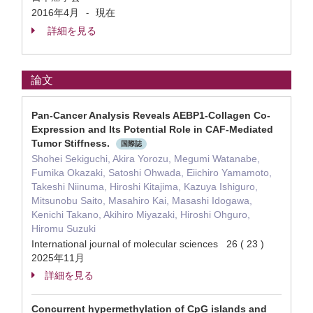
2016年4月
現在
-
詳細を見る
論文
Pan-Cancer Analysis Reveals AEBP1-Collagen Co-
Expression and Its Potential Role in CAF-Mediated
Tumor Stiffness.
国際誌
Shohei Sekiguchi, Akira Yorozu, Megumi Watanabe,
Fumika Okazaki, Satoshi Ohwada, Eiichiro Yamamoto,
Takeshi Niinuma, Hiroshi Kitajima, Kazuya Ishiguro,
Mitsunobu Saito, Masahiro Kai, Masashi Idogawa,
Kenichi Takano, Akihiro Miyazaki, Hiroshi Ohguro,
Hiromu Suzuki
International journal of molecular sciences 26 ( 23 )
2025年11月
詳細を見る
Concurrent hypermethylation of CpG islands and