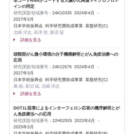
非コードRNAがコードする大腸がん関連マイクロプロテ
インの同定
研究課題/領域番号：
24K10335
2024年4月
-
2027年3月
日本学術振興会 科学研究費助成事業 基盤研究(C)
北嶋 洋志, 高澤 啓, 新沼 猛
詳細を見る
頭頸部がん微小環境の分子機構解明とがん免疫治療への
応用
研究課題/領域番号：
24K12676
2024年4月
-
2027年3月
日本学術振興会 科学研究費助成事業 基盤研究(C)
萬 顕, 新沼 猛, 北嶋 洋志
詳細を見る
DOT1L阻害によるインターフェロン応答の機序解明とが
ん免疫療法への応用
研究課題/領域番号：
22H02925
2022年4月
-
2025年3月
日本学術振興会 科学研究費助成事業 基盤研究(B)