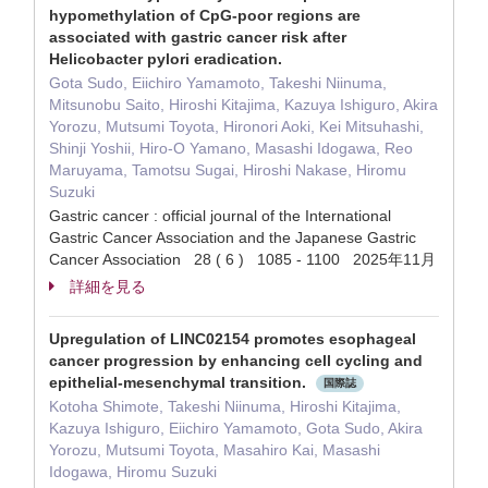
hypomethylation of CpG-poor regions are
associated with gastric cancer risk after
Helicobacter pylori eradication.
Gota Sudo, Eiichiro Yamamoto, Takeshi Niinuma,
Mitsunobu Saito, Hiroshi Kitajima, Kazuya Ishiguro, Akira
Yorozu, Mutsumi Toyota, Hironori Aoki, Kei Mitsuhashi,
Shinji Yoshii, Hiro-O Yamano, Masashi Idogawa, Reo
Maruyama, Tamotsu Sugai, Hiroshi Nakase, Hiromu
Suzuki
Gastric cancer : official journal of the International
Gastric Cancer Association and the Japanese Gastric
Cancer Association 28 ( 6 ) 1085 - 1100 2025年11月
詳細を見る
Upregulation of LINC02154 promotes esophageal
cancer progression by enhancing cell cycling and
epithelial-mesenchymal transition.
国際誌
Kotoha Shimote, Takeshi Niinuma, Hiroshi Kitajima,
Kazuya Ishiguro, Eiichiro Yamamoto, Gota Sudo, Akira
Yorozu, Mutsumi Toyota, Masahiro Kai, Masashi
Idogawa, Hiromu Suzuki