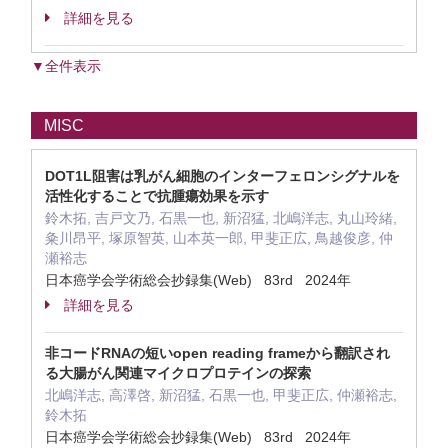
詳細を見る
▼全件表示
MISC
DOT1L阻害は乳がん細胞のインターフェロンシグナルを
活性化することで抗腫瘍効果を示す
鈴木拓, 吉戸文乃, 石黒一也, 新沼猛, 北嶋洋志, 丸山玲緒,
粂川昂平, 塚原智英, 山本英一郎, 甲斐正広, 鳥越俊彦, 仲
瀬裕志
日本癌学会学術総会抄録集(Web) 83rd 2024年
詳細を見る
非コードRNAの短いopen reading frameから翻訳され
る大腸がん関連マイクロプロテインの探索
北嶋洋志, 高澤啓, 新沼猛, 石黒一也, 甲斐正広, 仲瀬裕志,
鈴木拓
日本癌学会学術総会抄録集(Web) 83rd 2024年