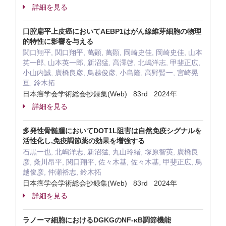
詳細を見る
口腔扁平上皮癌においてAEBP1はがん線維芽細胞の物理
的特性に影響を与える
関口翔平, 関口翔平, 萬顕, 萬顕, 岡崎史佳, 岡崎史佳, 山本
英一郎, 山本英一郎, 新沼猛, 高澤啓, 北嶋洋志, 甲斐正広,
小山内誠, 廣橋良彦, 鳥越俊彦, 小島隆, 高野賢一, 宮崎晃
亘, 鈴木拓
日本癌学会学術総会抄録集(Web) 83rd 2024年
詳細を見る
多発性骨髄腫においてDOT1L阻害は自然免疫シグナルを
活性化し,免疫調節薬の効果を増強する
石黒一也, 北嶋洋志, 新沼猛, 丸山玲緒, 塚原智英, 廣橋良
彦, 粂川昂平, 関口翔平, 佐々木基, 佐々木基, 甲斐正広, 鳥
越俊彦, 仲瀬裕志, 鈴木拓
日本癌学会学術総会抄録集(Web) 83rd 2024年
詳細を見る
ラノーマ細胞におけるDGKGのNF-κB調節機能