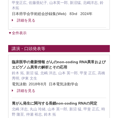
甲斐正広, 佐藤亜紀子, 山本英一郎, 新沼猛, 北嶋洋志, 鈴
木拓
日本癌学会学術総会抄録集(Web) 83rd 2024年
詳細を見る
▼全件表示
講演・口頭発表等
臨床医学の最新情報 がんのnon-coding RNA異常および
エピゲノム異常の解析とその応用
鈴木 拓, 新沼 猛, 北嶋 洋志, 山本 英一郎, 甲斐 正広, 高橋
秀明, 伊東 文生
電気泳動 2018年8月 日本電気泳動学会
詳細を見る
胃がん発生に関与する長鎖non-coding RNAの同定
北嶋 洋志, 丸山 玲緒, 山本 英一郎, 新沼 猛, 甲斐 正広, 時
野 隆至, 仲瀬 裕志, 鈴木 拓