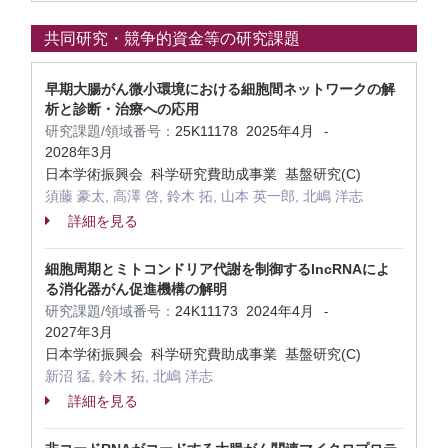
共同研究・競争的資金等の研究課題
早期大腸がん微小環境における細胞間ネットワークの解
析と診断・治療への応用
研究課題/領域番号：
25K11178
2025年4月
-
2028年3月
日本学術振興会 科学研究費助成事業 基盤研究(C)
須藤 豪太, 高澤 啓, 鈴木 拓, 山本 英一郎, 北嶋 洋志
詳細を見る
細胞周期とミトコンドリア代謝を制御するlncRNAによ
る消化器がん促進機構の解明
研究課題/領域番号：
24K11173
2024年4月
-
2027年3月
日本学術振興会 科学研究費助成事業 基盤研究(C)
新沼 猛, 鈴木 拓, 北嶋 洋志
詳細を見る