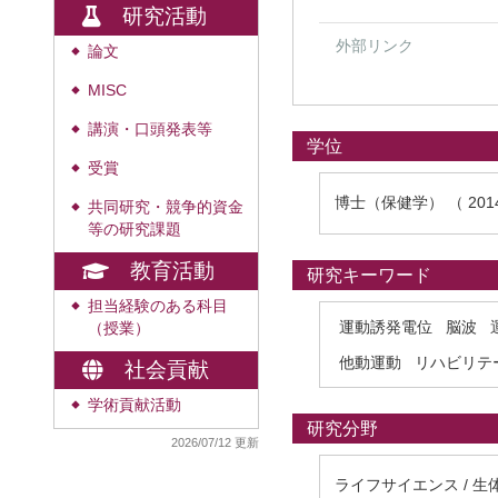
研究活動
外部リンク
論文
◆
MISC
◆
講演・口頭発表等
◆
学位
受賞
◆
博士（保健学） （ 20
共同研究・競争的資金
◆
等の研究課題
教育活動
研究キーワード
担当経験のある科目
◆
運動誘発電位
脳波
（授業）
他動運動
リハビリテ
社会貢献
学術貢献活動
◆
研究分野
2026/07/12 更新
ライフサイエンス / 生