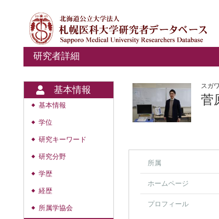
研究者詳細
スガ
基本情報
菅
基本情報
◆
学位
◆
研究キーワード
◆
研究分野
◆
所属
学歴
◆
ホームページ
経歴
◆
プロフィール
所属学協会
◆