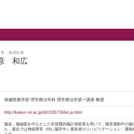
ワラ カズヒロ
原 和広
保健医療学部 理学療法学科 理学療法学第一講座 教授
http://kaken.nii.ac.jp/d/r/10571664.ja.html
脳波，脳磁図を中心とした非侵襲的脳計測装置を用いて，随意運動中の脳
た，最近では神経障害（特に脳卒中）罹患者のリハビリテーション，運動