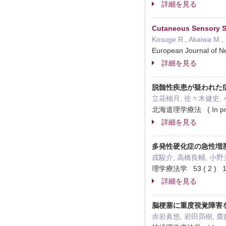
詳細を見る
Cutaneous Sensory St
Kosuge R., Akaiwa M., S
European Journal of 
詳細を見る
脱髄性疾患が疑われた
立花柚月, 佐々木健史, 
北海道理学療法 ( In pre
詳細を見る
多発性硬化症の急性増
戎駿介, 高橋良輔, 小野
理学療法学 53 ( 2 ) 12
詳細を見る
脳梗塞に重度視覚障害
赤岩眞悠, 岩田昴樹, 齋