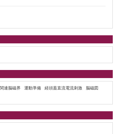
関連脳磁界
運動準備
経頭蓋直流電流刺激
脳磁図