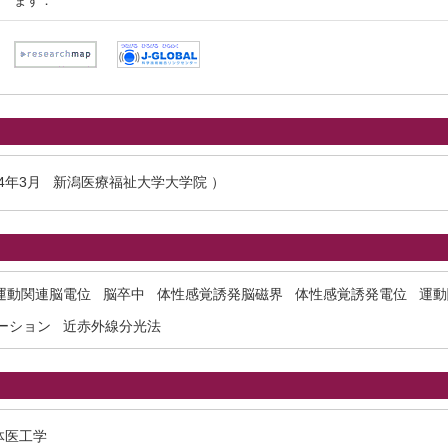
ます．
14年3月 新潟医療福祉大学大学院 ）
運動関連脳電位
脳卒中
体性感覚誘発脳磁界
体性感覚誘発電位
運動
ーション
近赤外線分光法
体医工学