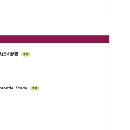
及ぼす影響
査読
otential Study
査読