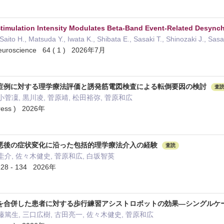
imulation Intensity Modulates Beta‐Band Event‐Related Desynch
aito H., Matsuda Y., Iwata K., Shibata E., Sasaki T., Shinozaki J., Sas
Neuroscience 64 ( 1 ) 2026年7月
症例に対する理学療法評価と誘発筋電図検査による転倒要因の検討
査
小菅凜, 黒川凌, 菅原靖, 松田裕弥, 菅原和広
ss ) 2026年
悪後の症状変化に沿った包括的理学療法介入の経験
査読
圭介, 佐々木健史, 菅原和広, 白坂智英
8 - 134 2026年
を合併した患者に対する歩行練習アシストロボットの効果―シングルケ
藤篤生, 三口広樹, 古田亮一, 佐々木健史, 菅原和広