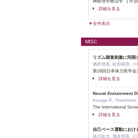
神経理学療法学 ( In pre
詳細を見る
▼全件表示
MISC
リズム聴覚刺激に同期
酒井啓吾, 松田裕弥, 小
第28回日本体力医学会
詳細を見る
Neural Entrainment D
Kosuge R., Hashimoto S.
The International Soc
詳細を見る
自己ペース運動におけ
祐川岳大, 酒井啓吾, 小