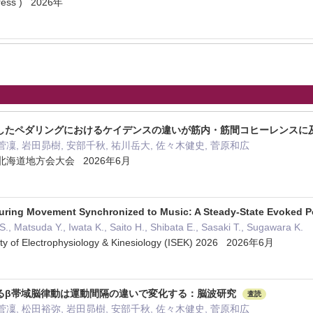
ss ) 2026年
したペダリングにおけるケイデンスの違いが筋内・筋間コヒーレンスに
菅凜, 岩田昴樹, 安部千秋, 祐川岳大, 佐々木健史, 菅原和広
北海道地方会大会 2026年6月
uring Movement Synchronized to Music: A Steady-State Evoked P
, Matsuda Y., Iwata K., Saito H., Shibata E., Sasaki T., Sugawara K.
iety of Electrophysiology & Kinesiology (ISEK) 2026 2026年6月
るβ帯域脳律動は運動間隔の違いで変化する：脳波研究
査読
菅凜, 松田裕弥, 岩田昴樹, 安部千秋, 佐々木健史, 菅原和広