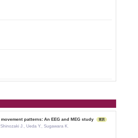
ary movement patterns: An EEG and MEG study
査読
 Shinozaki J., Ueda Y., Sugawara K.