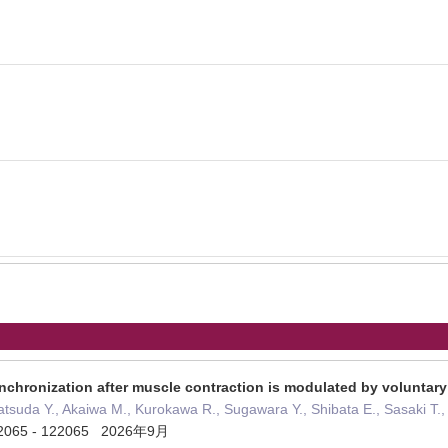
ynchronization after muscle contraction is modulated by volunt
atsuda Y., Akaiwa M., Kurokawa R., Sugawara Y., Shibata E., Sasaki T.,
2065 - 122065 2026年9月