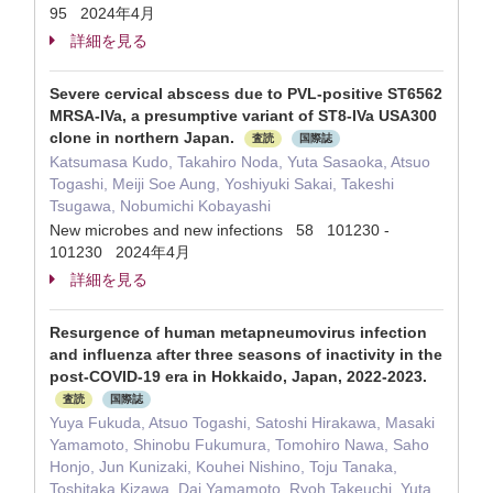
95 2024年4月
詳細を見る
Severe cervical abscess due to PVL-positive ST6562
MRSA-IVa, a presumptive variant of ST8-IVa USA300
clone in northern Japan.
査読
国際誌
Katsumasa Kudo, Takahiro Noda, Yuta Sasaoka, Atsuo
Togashi, Meiji Soe Aung, Yoshiyuki Sakai, Takeshi
Tsugawa, Nobumichi Kobayashi
New microbes and new infections 58 101230 -
101230 2024年4月
詳細を見る
Resurgence of human metapneumovirus infection
and influenza after three seasons of inactivity in the
post-COVID-19 era in Hokkaido, Japan, 2022-2023.
査読
国際誌
Yuya Fukuda, Atsuo Togashi, Satoshi Hirakawa, Masaki
Yamamoto, Shinobu Fukumura, Tomohiro Nawa, Saho
Honjo, Jun Kunizaki, Kouhei Nishino, Toju Tanaka,
Toshitaka Kizawa, Dai Yamamoto, Ryoh Takeuchi, Yuta