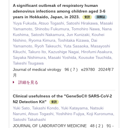
A significant outbreak of respiratory human
adenovirus infections among children aged 3-6
years in Hokkaido, Japan, in 2023.
査読
国際誌
Yuya Fukuda, Atsuo Togashi, Satoshi Hirakawa, Masaki
Yamamoto, Shinobu Fukumura, Tomohiro Nawa, Nana
Kushima, Satoshi Nakamura, Jun Kunizaki, Kouhei
Nishino, Ryoma Kimura, Toshitaka Kizawa, Dai
Yamamoto, Ryoh Takeuchi, Yuta Sasaoka, Masayoshi
Kikuchi, Takuro Ito, Kazushige Nagai, Hirofumi Asakura,
Sayaka Nishimura, Masaki Yoshida, Kousuke Tsuchida,
Takeshi Tsugawa
Journal of medical virology 96 ( 7 ) e29780 2024年7
月
詳細を見る
Clinical usefulness of the "GeneSoC® SARS-CoV-2
N2 Detection Kit"
査読
Yuki Sato, Takashi Kondo, Yuki Katayama, Natsuki
Narumi, Atsuo Togashi, Yoshihiro Fujiya, Koji Kuronuma,
Satoshi Takahashi
JOURNAL OF LABORATORY MEDICINE 48 ( 2 ) 91 -