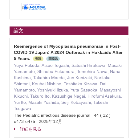
論文
Reemergence of Mycoplasma pneumoniae in Post-
COVID-19 Japan: A 2024 Outbreak in Hokkaido After
5 Years.
査読
国際誌
Yuya Fukuda, Atsuo Togashi, Satoshi Hirakawa, Masaki
Yamamoto, Shinobu Fukumura, Tomohiro Nawa, Nana
Kushima, Takahiro Maeda, Jun Kunizaki, Noritaka
Shintani, Kouhei Nishino, Toshitaka Kizawa, Dai
Yamamoto, Yoshiyuki Iizuka, Yuta Sasaoka, Masayoshi
Kikuchi, Takuro Ito, Kazushige Nagai, Hirofumi Asakura,
Yui Ito, Masaki Yoshida, Seiji Kobayashi, Takeshi
Tsugawa
The Pediatric infectious disease journal 44 ( 12 )
e473-e475 2025年12月
詳細を見る