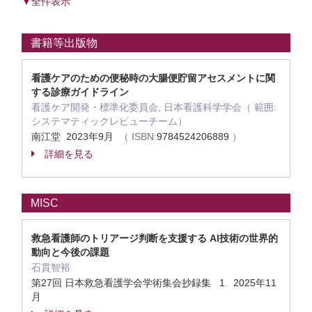
▼全件表示
書籍等出版物
看護ケアのための便秘時の大腸便貯留アセスメントに関
する診療ガイドライン
看護ケア開発・標準化委員会, 日本看護科学学会（ 範囲:
システマティックレビューチーム）
南江堂 2023年9月
（ ISBN:
9784524206889
）
詳細を見る
MISC
救急看護師のトリアージ判断を支援する AI技術の世界的
動向と今後の課題
石貫智裕
第27回 日本救急看護学会学術集会抄録集 1 2025年11
月