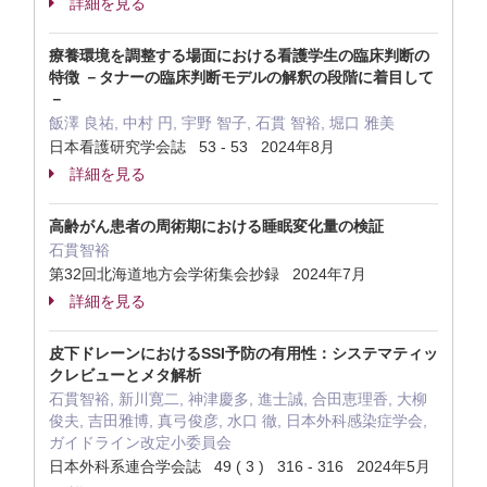
詳細を見る
療養環境を調整する場面における看護学生の臨床判断の
特徴 －タナーの臨床判断モデルの解釈の段階に着目して
－
飯澤 良祐, 中村 円, 宇野 智子, 石貫 智裕, 堀口 雅美
日本看護研究学会誌 53 - 53 2024年8月
詳細を見る
高齢がん患者の周術期における睡眠変化量の検証
石貫智裕
第32回北海道地方会学術集会抄録 2024年7月
詳細を見る
皮下ドレーンにおけるSSI予防の有用性：システマティッ
クレビューとメタ解析
石貫智裕, 新川寛二, 神津慶多, 進士誠, 合田恵理香, 大柳
俊夫, 吉田雅博, 真弓俊彦, 水口 徹, 日本外科感染症学会,
ガイドライン改定小委員会
日本外科系連合学会誌 49 ( 3 ) 316 - 316 2024年5月