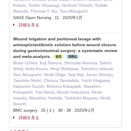
Kutomi, Toshio Ohyanagi, Hirofumi Ohnishi, Yoshiki
Masuda, Thomas T. Hui, Toru Mizuguchi
SAGE Open Nursing 11 2025年1月
詳細を見る
Wound irrigation and peritoneal lavage with
antiseptic/antibiotic solution before wound closure
during gastrointestinal surgery: a systematic review
and meta-analysis.
査読
国際誌
Motoi Uchino, Koji Tamura, Shinsuke Nomura, Seiichi
Shinji, Keita Kouzu, Hiroji Shinkawa, Tomohiro Ishinuki,
Toru Mizuguchi, Hiroki Ohge, Seiji Haji, Junzo Shimizu,
Yasuhiko Mohri, Chizuru Yamashita, Yuichi Kitagawa,
Katsunori Suzuki, Motomu Kobayash, Masahiro
Kobayashi, Yuki Hanai, Hiroshi Nobuhara, Hiroki
Imaoka, Masahiro Yoshida, Toshihiko Mayumi, Hiroki
Ikeuchi
BMC surgery 25 ( 1 ) 38 - 38 2025年1月
詳細を見る