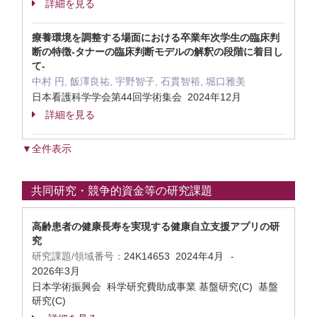
詳細を見る
療養環境を調整する場面における卒業年次学生の臨床判
断の特徴-タナーの臨床判断モデルの解釈の段階に着目し
て-
中村 円, 飯澤良祐, 宇野智子, 石貫智裕, 堀口雅美
日本看護科学学会第44回学術集会 2024年12月
詳細を見る
▼全件表示
共同研究・競争的資金等の研究課題
高齢患者の健康長寿を実現する健康自立支援アプリの研
究
研究課題/領域番号：
24K14653
2024年4月
-
2026年3月
日本学術振興会 科学研究費助成事業 基盤研究(C) 基盤
研究(C)