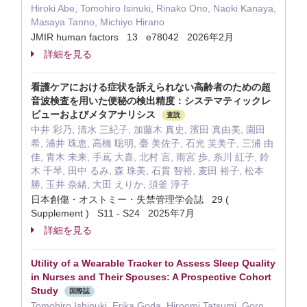
Hiroki Abe, Tomohiro Isinuki, Rinako Ono, Naoki Kanaya,
Masaya Tanno, Michiyo Hirano
JMIR human factors 13 e78042 2026年2月
詳細を見る
看護ケアにおける症状を訴えられない高齢者のための超
音波検査を用いた便秘の検出精度：システマティックレ
ビューおよびメタアナリシス
査読
中井 彩乃, 清水 三紀子, 加藤木 真史, 濱田 真由美, 園田
希, 浦井 珠恵, 高橋 聡明, 臺 美佐子, 石光 芙美子, 三浦 由
佳, 青木 未来, 手嶌 大喜, 北村 言, 雨宮 歩, 糸川 紅子, 鈴
木 千琴, 田中 るみ, 森 珠美, 石貫 智裕, 麦田 裕子, 松本
勝, 玉井 奈緒, 大田 えりか, 須釜 淳子
日本創傷・オストミー・失禁管理学会誌 29 (
Supplement ) S11 - S24 2025年7月
詳細を見る
Utility of a Wearable Tracker to Assess Sleep Quality
in Nurses and Their Spouses: A Prospective Cohort
Study
国際誌
Tomohiro Ishinuki, Erika Goda, Hiroomi Tatsumi, Goro