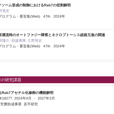
リソソーム形成の制御におけるRab7の役割解明
久野篤史
グラム・要旨集(Web) 47th 2024年
再灌流時のオートファジー障害とネクロプトーシス経路亢進の関連
田隆介, 舘越勇輝, 久野篤史
グラム・要旨集(Web) 47th 2024年
等の研究課題
Rab7アセチル化修飾の機能解明
4K18277
2024年4月
2027年3月
-
研究費助成事業 若手研究