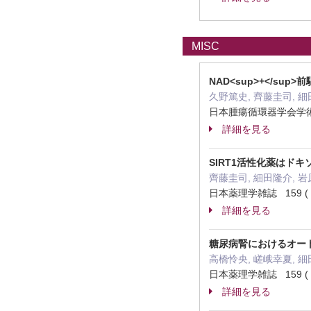
MISC
NAD<sup>+</
久野篤史, 齊藤圭司, 細
日本腫瘍循環器学会学術集
詳細を見る
SIRT1活性化薬はド
齊藤圭司, 細田隆介, 岩
日本薬理学雑誌 159 ( Su
詳細を見る
糖尿病腎におけるオー
高橋怜央, 嵯峨幸夏, 細
日本薬理学雑誌 159 ( Su
詳細を見る