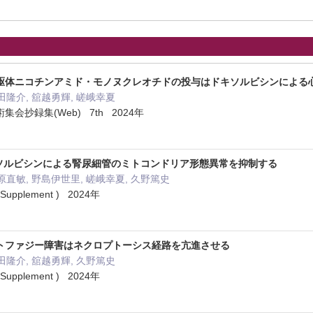
sup>前駆体ニコチンアミド・モノヌクレオチドの投与はドキソルビシンに
田隆介, 舘越勇輝, 嵯峨幸夏
会抄録集(Web) 7th 2024年
キソルビシンによる腎尿細管のミトコンドリア形態異常を抑制する
原直敏, 野島伊世里, 嵯峨幸夏, 久野篤史
pplement ) 2024年
トファジー障害はネクロプトーシス経路を亢進させる
田隆介, 舘越勇輝, 久野篤史
pplement ) 2024年