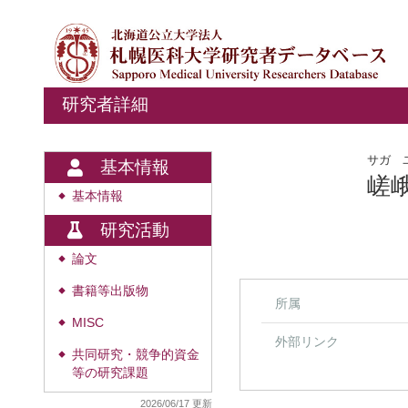
研究者詳細
サガ 
基本情報
嵯
基本情報
◆
研究活動
論文
◆
書籍等出版物
◆
所属
MISC
◆
外部リンク
共同研究・競争的資金
◆
等の研究課題
2026/06/17 更新