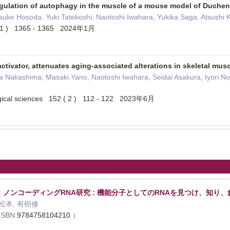
egulation of autophagy in the muscle of a mouse model of Duche
uke Hosoda, Yuki Tatekoshi, Naotoshi Iwahara, Yukika Saga, Atsushi 
4 ( 1 ) 1365 - 1365 2024年1月
activator, attenuates aging-associated alterations in skeletal musc
Nakashima, Masaki Yano, Naotoshi Iwahara, Seidai Asakura, Iyori Noj
ogical sciences 152 ( 2 ) 112 - 122 2023年6月
: ノンコーディングRNA研究 : 機能分子としてのRNAを見つけ、知り
 松本, 有樹修
ISBN:
9784758104210
）