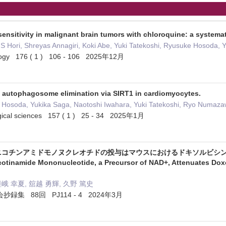
ensitivity in malignant brain tumors with chloroquine: a systemat
S Hori, Shreyas Annagiri, Koki Abe, Yuki Tatekoshi, Ryusuke Hosoda, 
ology 176 ( 1 ) 106 - 106 2025年12月
 autophagosome elimination via SIRT1 in cardiomyocytes.
 Hosoda, Yukika Saga, Naotoshi Iwahara, Yuki Tatekoshi, Ryo Numazaw
ogical sciences 157 ( 1 ) 25 - 34 2025年1月
るニコチンアミドモノヌクレオチドの投与はマウスにおけるドキソルビシ
icotinamide Mononucleotide, a Precursor of NAD+, Attenuates Dox
嵯峨 幸夏, 舘越 勇輝, 久野 篤史
集 88回 PJ114 - 4 2024年3月