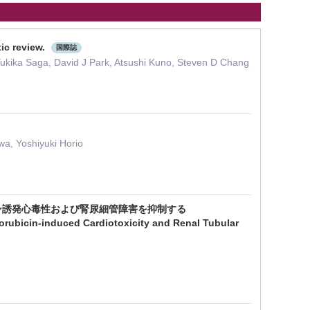
ic review.
国際誌
Yukika Saga, David J Park, Atsushi Kuno, Steven D Chang
a, Yoshiyuki Horio
ン誘発心毒性および腎尿細管障害を抑制する
orubicin-induced Cardiotoxicity and Renal Tubular