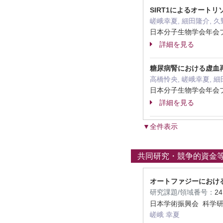
SIRT1によるオート
嵯峨幸夏, 細田隆介, 
日本分子生物学会年会プロ
詳細を見る
糖尿病腎における虚血
高橋怜央, 嵯峨幸夏, 細
日本分子生物学会年会プロ
詳細を見る
▼全件表示
共同研究・競争的資金
オートファジーにおける
研究課題/領域番号：
2
日本学術振興会 科学
嵯峨 幸夏