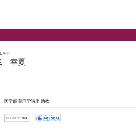
ユキカ
峨 幸夏
医学部 薬理学講座 助教