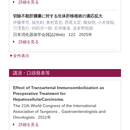
詳細を見る
切除不能肝腫瘍に対する生体肝移植術の適応拡大
伊藤孝司, 福光剣, 奥村晋也, 西尾太宏, 楊知明, 小木曾聡,
穴澤貴行, 内田洋一朗, 石井隆道, 波多野悦朗
日本消化器病学会雑誌(Web) 122 2025年
詳細を見る
▼全件表示
講演・口頭発表等
Effect of Transarterial Immunoembolization as
Preoperative Treatment for
HepatocellularCarcinoma.
The 21th World Congress of the International
Association of Surgeons，Gastroenterologists and
Oncologists. 2011年
詳細を見る