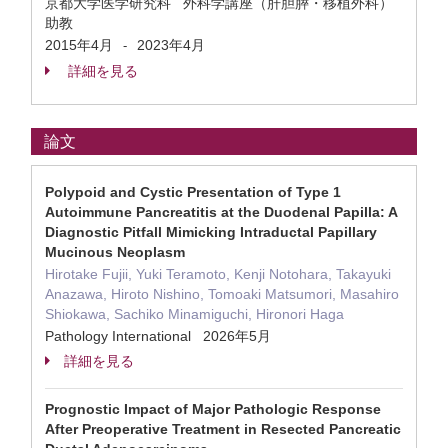
京都大学医学研究科 外科学講座（肝胆膵・移植外科）
助教
2015年4月
2023年4月
-
詳細を見る
論文
Polypoid and Cystic Presentation of Type 1
Autoimmune Pancreatitis at the Duodenal Papilla: A
Diagnostic Pitfall Mimicking Intraductal Papillary
Mucinous Neoplasm
Hirotake Fujii, Yuki Teramoto, Kenji Notohara, Takayuki
Anazawa, Hiroto Nishino, Tomoaki Matsumori, Masahiro
Shiokawa, Sachiko Minamiguchi, Hironori Haga
Pathology International 2026年5月
詳細を見る
Prognostic Impact of Major Pathologic Response
After Preoperative Treatment in Resected Pancreatic