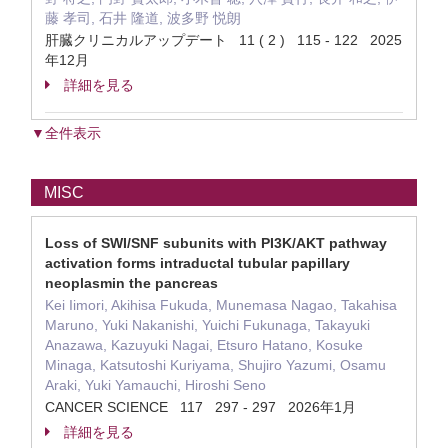
藤 孝司, 石井 隆道, 波多野 悦朗
肝臓クリニカルアップデート 11 ( 2 ) 115 - 122 2025
年12月
詳細を見る
▼全件表示
MISC
Loss of SWI/SNF subunits with PI3K/AKT pathway
activation forms intraductal tubular papillary
neoplasmin the pancreas
Kei Iimori, Akihisa Fukuda, Munemasa Nagao, Takahisa
Maruno, Yuki Nakanishi, Yuichi Fukunaga, Takayuki
Anazawa, Kazuyuki Nagai, Etsuro Hatano, Kosuke
Minaga, Katsutoshi Kuriyama, Shujiro Yazumi, Osamu
Araki, Yuki Yamauchi, Hiroshi Seno
CANCER SCIENCE 117 297 - 297 2026年1月
詳細を見る