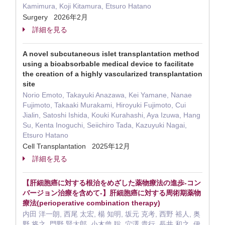
Kamimura, Koji Kitamura, Etsuro Hatano
Surgery 2026年2月
詳細を見る
A novel subcutaneous islet transplantation method
using a bioabsorbable medical device to facilitate
the creation of a highly vascularized transplantation
site
Norio Emoto, Takayuki Anazawa, Kei Yamane, Nanae
Fujimoto, Takaaki Murakami, Hiroyuki Fujimoto, Cui
Jialin, Satoshi Ishida, Kouki Kurahashi, Aya Izuwa, Hang
Su, Kenta Inoguchi, Seiichiro Tada, Kazuyuki Nagai,
Etsuro Hatano
Cell Transplantation 2025年12月
詳細を見る
【肝細胞癌に対する根治をめざした薬物療法の進歩-コン
バージョン治療を含めて-】肝細胞癌に対する周術期薬物
療法(perioperative combination therapy)
内田 洋一朗, 西尾 太宏, 楊 知明, 坂元 克考, 西野 裕人, 奥
野 将之, 門野 賢太郎, 小木曾 聡, 穴澤 貴行, 長井 和之, 伊