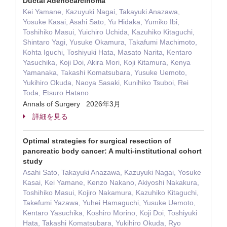
Ductal Adenocarcinoma
Kei Yamane, Kazuyuki Nagai, Takayuki Anazawa,
Yosuke Kasai, Asahi Sato, Yu Hidaka, Yumiko Ibi,
Toshihiko Masui, Yuichiro Uchida, Kazuhiko Kitaguchi,
Shintaro Yagi, Yusuke Okamura, Takafumi Machimoto,
Kohta Iguchi, Toshiyuki Hata, Masato Narita, Kentaro
Yasuchika, Koji Doi, Akira Mori, Koji Kitamura, Kenya
Yamanaka, Takashi Komatsubara, Yusuke Uemoto,
Yukihiro Okuda, Naoya Sasaki, Kunihiko Tsuboi, Rei
Toda, Etsuro Hatano
Annals of Surgery 2026年3月
詳細を見る
Optimal strategies for surgical resection of
pancreatic body cancer: A multi-institutional cohort
study
Asahi Sato, Takayuki Anazawa, Kazuyuki Nagai, Yosuke
Kasai, Kei Yamane, Kenzo Nakano, Akiyoshi Nakakura,
Toshihiko Masui, Kojiro Nakamura, Kazuhiko Kitaguchi,
Takefumi Yazawa, Yuhei Hamaguchi, Yusuke Uemoto,
Kentaro Yasuchika, Koshiro Morino, Koji Doi, Toshiyuki
Hata, Takashi Komatsubara, Yukihiro Okuda, Ryo