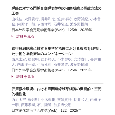
膵癌に対する門脈合併膵切除術の治療成績と再建方法の
工夫
山根佳, 穴澤貴行, 長井和之, 笠井洋祐, 政野裕紀, 小木曾
聡, 内田洋一朗, 伊藤孝司, 石井隆道, 波多野悦朗
日本外科学会定期学術集会(Web) 125th 2025年
詳細を見る
進行肝細胞癌に対する集学的治療における根治を目指し
た手術と薬物療法のコンビネーション
西尾太宏, 楊知明, 西野裕人, 小木曾聡, 穴澤貴行, 長井和
之, 内田洋一朗, 伊藤孝司, 石井隆道, 波多野悦朗
日本外科学会定期学術集会(Web) 125th 2025年
詳細を見る
肝癌微小環境における癌関連線維芽細胞の機能的・空間
的極性化
西尾太宏, 楊知明, 小木曾聡, 穴澤貴行, 長井和之, 内田洋
一朗, 伊藤孝司, 石井隆道, 波多野悦朗
日本消化器病学会雑誌(Web) 122 2025年