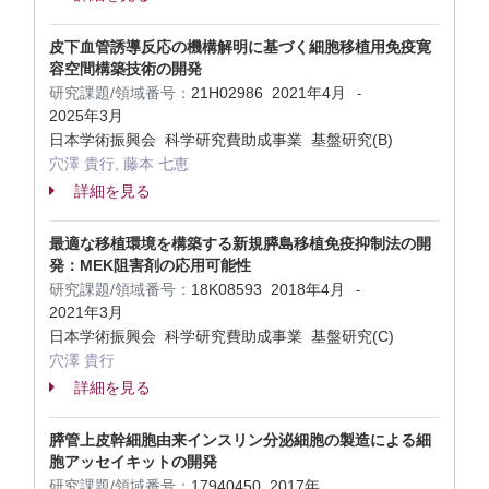
皮下血管誘導反応の機構解明に基づく細胞移植用免疫寛
容空間構築技術の開発
研究課題/領域番号：
21H02986
2021年4月
-
2025年3月
日本学術振興会 科学研究費助成事業 基盤研究(B)
穴澤 貴行, 藤本 七恵
詳細を見る
最適な移植環境を構築する新規膵島移植免疫抑制法の開
発：MEK阻害剤の応用可能性
研究課題/領域番号：
18K08593
2018年4月
-
2021年3月
日本学術振興会 科学研究費助成事業 基盤研究(C)
穴澤 貴行
詳細を見る
膵管上皮幹細胞由来インスリン分泌細胞の製造による細
胞アッセイキットの開発
研究課題/領域番号：
17940450
2017年