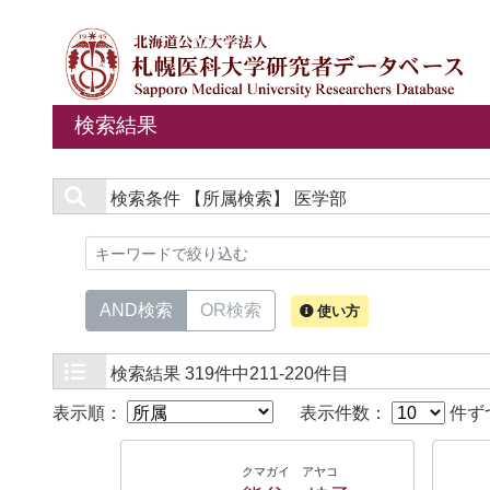
検索結果
検索条件
【所属検索】 医学部
AND検索
OR検索
使い方
検索結果
319件中211-220件目
表示順：
表示件数：
件ず
クマガイ アヤコ