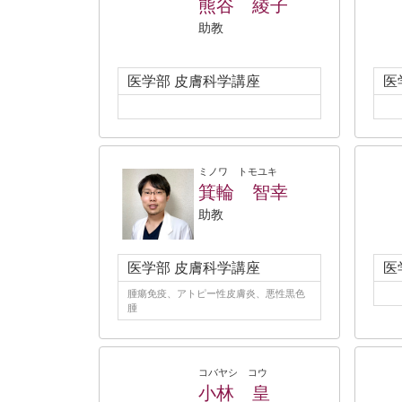
熊谷 綾子
助教
医学部 皮膚科学講座
医
ミノワ トモユキ
箕輪 智幸
助教
医学部 皮膚科学講座
医
腫瘍免疫、アトピー性皮膚炎、悪性黒色
腫
コバヤシ コウ
小林 皇