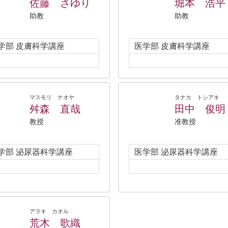
佐藤 さゆり
堀本 浩平
助教
助教
学部 皮膚科学講座
医学部 皮膚科学講座
マスモリ ナオヤ
タナカ トシアキ
舛森 直哉
田中 俊明
教授
准教授
学部 泌尿器科学講座
医学部 泌尿器科学講座
アラキ カオル
荒木 歌織