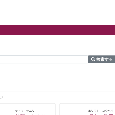
検索する
つ
サトウ サユリ
ホリモト コウヘイ