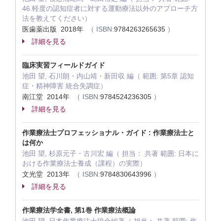
46.軽度の認知症者に対する運動療法以外のアプローチ方
法を教えてください）
医歯薬出版 2018年
（ ISBN:
9784263265635
）
詳細を見る
臨床実習フィールドガイド
池田 望, 石川朗・内山靖・新田収 編（ 範囲: 第5章 認知
症・精神障害 統合失調症）
南江堂 2014年
（ ISBN:
9784524236305
）
詳細を見る
作業療法士プロフェッショナル・ガイド : 作業療法士と
は何か
池田 望, 杉原元子・古川宏 編（ 担当： 共著 範囲: 日本に
おける作業療法士養成（課程）の実際）
文光堂 2013年
（ ISBN:
9784830643996
）
詳細を見る
作業療法学全書, 第1巻 作業療法概論