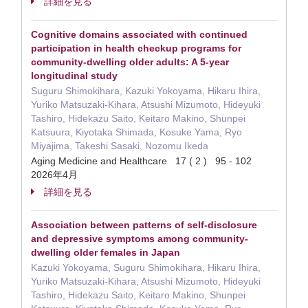
詳細を見る
Cognitive domains associated with continued
participation in health checkup programs for
community-dwelling older adults: A 5-year
longitudinal study
Suguru Shimokihara, Kazuki Yokoyama, Hikaru Ihira,
Yuriko Matsuzaki-Kihara, Atsushi Mizumoto, Hideyuki
Tashiro, Hidekazu Saito, Keitaro Makino, Shunpei
Katsuura, Kiyotaka Shimada, Kosuke Yama, Ryo
Miyajima, Takeshi Sasaki, Nozomu Ikeda
Aging Medicine and Healthcare 17 ( 2 ) 95 - 102
2026年4月
詳細を見る
Association between patterns of self-disclosure
and depressive symptoms among community-
dwelling older females in Japan
Kazuki Yokoyama, Suguru Shimokihara, Hikaru Ihira,
Yuriko Matsuzaki-Kihara, Atsushi Mizumoto, Hideyuki
Tashiro, Hidekazu Saito, Keitaro Makino, Shunpei