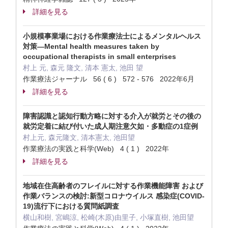
詳細を見る
小規模事業場における作業療法士によるメンタルヘルス
対策—Mental health measures taken by
occupational therapists in small enterprises
村上 元, 森元 隆文, 清本 憲太, 池田 望
作業療法ジャーナル 56 ( 6 ) 572 - 576 2022年6月
詳細を見る
障害認識と認知行動方略に対する介入が就労とその後の
就労定着に結び付いた成人期注意欠如・多動症の1症例
村上元, 森元隆文, 清本憲太, 池田望
作業療法の実践と科学(Web) 4 ( 1 ) 2022年
詳細を見る
地域在住高齢者のフレイルに対する作業機能障害 および
作業バランスの検討:新型コロナウイルス 感染症(COVID-
19)流行下における質問紙調査
横山和樹, 宮嶋涼, 松崎(木原)由里子, 小塚直樹, 池田望