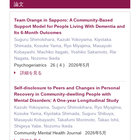
論文
Team Orange in Sapporo: A Community‐Based
Support Model for People Living With Dementia and
Its 6‐Month Outcomes
Suguru Shimokihara, Kazuki Yokoyama, Kiyotaka
Shimada, Kosuke Yama, Ryo Miyajima, Masayuki
Kobayashi, Machiko Itagaki, Yoshiko Sakamoto, Rie
Nagata, Nozomu Ikeda
Psychogeriatrics 26 ( 4 ) 2026年5月
詳細を見る
Self-disclosure to Peers and Changes in Personal
Recovery in Community-dwelling People with
Mental Disorders: A One-year Longitudinal Study
Kazuki Yokoyama, Suguru Shimokihara, Ryo Miyajima,
Kosuke Yama, Kiyotaka Shimada, Suguru Shibuya,
Masayuki Kobayashi, Takafumi Morimoto, Takao Ishii,
Shigeya Yabe, Nozomu Ikeda
Community Mental Health Journal 2026年5月