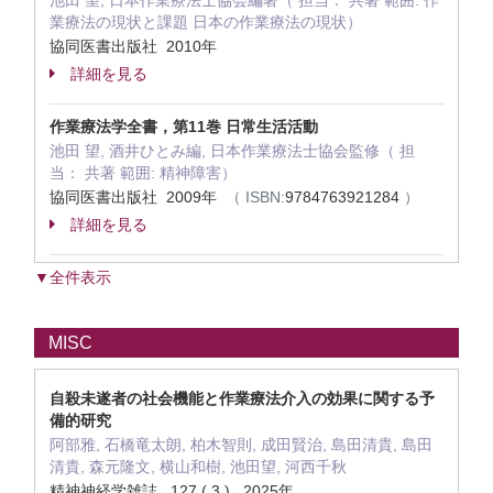
池田 望, 日本作業療法士協会編著（ 担当： 共著 範囲: 作
業療法の現状と課題 日本の作業療法の現状）
協同医書出版社 2010年
詳細を見る
作業療法学全書，第11巻 日常生活活動
池田 望, 酒井ひとみ編, 日本作業療法士協会監修（ 担
当： 共著 範囲: 精神障害）
協同医書出版社 2009年
（ ISBN:
9784763921284
）
詳細を見る
▼全件表示
MISC
自殺未遂者の社会機能と作業療法介入の効果に関する予
備的研究
阿部雅, 石橋竜太朗, 柏木智則, 成田賢治, 島田清貴, 島田
清貴, 森元隆文, 横山和樹, 池田望, 河西千秋
精神神経学雑誌 127 ( 3 ) 2025年