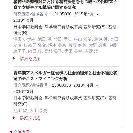
精神科医療機関における精神疾患をもつ親への円環式子
育て支援モデル構築に関する研究
研究課題/領域番号：
15H05096
2015年4月
-
2019年3月
日本学術振興会 科学研究費助成事業 基盤研究(B) 基盤
研究(B)
澤田 いずみ, 池田 望, 竹田 里江, 松山 清治, 鵜飼 渉, 奥田
かおり, 森元 隆文, 塚本 美奈, 佐藤 智美, 大野 真実, 伊藤
恵里子, 内田 梓, 高村 美香, 黒田 美幸, 吉野 淳一
詳細を見る
青年期アスペルガー症候群の社会的認知と社会不適応状
況のテキストマイニング分析
研究課題/領域番号：
25380933
2013年4月
-
2016年3月
日本学術振興会 科学研究費助成事業 基盤研究(C) 基盤
研究(C)
池田 望, 大山 恭史
詳細を見る
▼全件表示