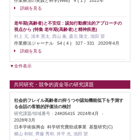
作業療法の実践と科学(Web) 4 ( 1 ) 2022年
詳細を見る
老年期(高齢者)と不安症 : 認知行動療法的アプローチの
視点から (特集 老年期(高齢者)と精神疾患)
村上 元, 清本 憲太, 西山 薫, 森元 隆文, 池田 望
作業療法ジャーナル 54 ( 4 ) 327 - 331 2020年4月
詳細を見る
▼全件表示
共同研究・競争的資金等の研究課題
社会的フレイル高齢者の抑うつや認知機能低下を予測す
る会話の客観的評価法の検討
研究課題/領域番号：
24K05415
2024年4月
-
2028年3月
日本学術振興会 科学研究費助成事業 基盤研究(C)
横山 和樹, 齊藤 秀和, 井平 光, 池田 望