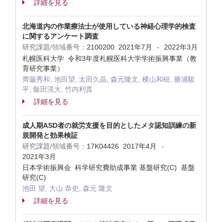
詳細を見る
北海道内の作業療法士が使用している神経心理学的検査
に関するアンケート調査
研究課題/領域番号：
2100200
2021年7月
2022年3月
-
札幌医科大学 令和3年度札幌医科大学学術振興事業（教
育研究事業）
齊藤秀和, 池田望, 太田久晶, 森元隆文, 横山和樹, 勝浦駿
平, 飯田滉大, 竹内利貴
詳細を見る
成人期ASD者の就労支援を目的としたメタ認知訓練の新
規開発と効果検証
研究課題/領域番号：
17K04426
2017年4月
-
2021年3月
日本学術振興会 科学研究費助成事業 基盤研究(C) 基盤
研究(C)
池田 望, 大山 恭史, 森元 隆文
詳細を見る