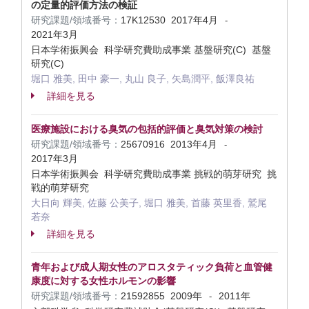
の定量的評価方法の検証
研究課題/領域番号：
17K12530
2017年4月
-
2021年3月
日本学術振興会 科学研究費助成事業 基盤研究(C) 基盤
研究(C)
堀口 雅美, 田中 豪一, 丸山 良子, 矢島潤平, 飯澤良祐
詳細を見る
医療施設における臭気の包括的評価と臭気対策の検討
研究課題/領域番号：
25670916
2013年4月
-
2017年3月
日本学術振興会 科学研究費助成事業 挑戦的萌芽研究 挑
戦的萌芽研究
大日向 輝美, 佐藤 公美子, 堀口 雅美, 首藤 英里香, 鷲尾
若奈
詳細を見る
青年および成人期女性のアロスタティック負荷と血管健
康度に対する女性ホルモンの影響
研究課題/領域番号：
21592855
2009年
2011年
-