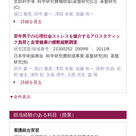
文部科学省 科学研究費補助金(基盤研究(C)) 基盤研究
(C)
堀口 雅美, 田中 豪一, 澤田 幸展, 加藤 有一
詳細を見る
若年男子の心理社会ストレスを媒介するアロスタティッ
ク負荷と血管健康の横断縦断調査
研究課題/領域番号：
21300252
2009年
2011年
-
日本学術振興会 科学研究費助成事業 基盤研究(B) 基盤
研究(B)
田中 豪一, 堀口 雅美, 澤田 幸展, 加藤 有一, 岡村 尚昌, 松
村 健太, 津田 彰, 矢島 潤平, 大西 浩文, 森 満
詳細を見る
▼全件表示
担当経験のある科目（授業）
看護統合実習