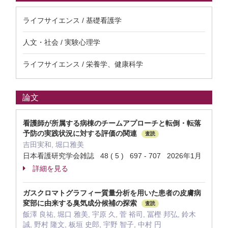
ライフサイエンス / 基礎看護学
人文・社会 / 実験心理学
ライフサイエンス / 栄養学、健康科学
論文
看護師が所属する病棟のチームアプローチと転倒・転落
予防の実践状況に対する評価の関連
査読
吉田実和, 堀口雅美
日本看護研究学会雑誌 48 ( 5 ) 697 - 707 2026年1月
詳細を見る
ガスクロマトグラフィー質量分析を用いた患者の皮膚病
変部に由来する臭気成分候補の探索
査読
飯澤 良祐, 堀口 雅美, 宇原 久, 菅 裕司, 冨樫 邦弘, 鈴木
誠, 野村 隆文, 板垣 史郎, 宇野 智子, 中村 円