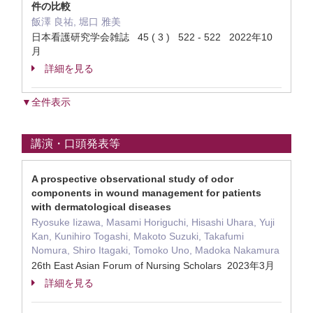
件の比較
飯澤 良祐, 堀口 雅美
日本看護研究学会雑誌 45 ( 3 ) 522 - 522 2022年10
月
詳細を見る
▼全件表示
講演・口頭発表等
A prospective observational study of odor
components in wound management for patients
with dermatological diseases
Ryosuke Iizawa, Masami Horiguchi, Hisashi Uhara, Yuji
Kan, Kunihiro Togashi, Makoto Suzuki, Takafumi
Nomura, Shiro Itagaki, Tomoko Uno, Madoka Nakamura
26th East Asian Forum of Nursing Scholars 2023年3月
詳細を見る