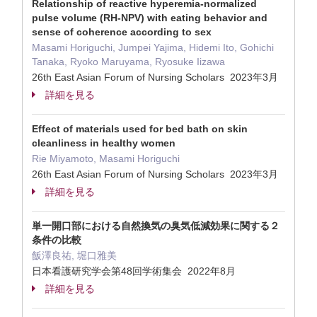
Relationship of reactive hyperemia-normalized
pulse volume (RH-NPV) with eating behavior and
sense of coherence according to sex
Masami Horiguchi, Jumpei Yajima, Hidemi Ito, Gohichi
Tanaka, Ryoko Maruyama, Ryosuke Iizawa
26th East Asian Forum of Nursing Scholars 2023年3月
詳細を見る
Effect of materials used for bed bath on skin
cleanliness in healthy women
Rie Miyamoto, Masami Horiguchi
26th East Asian Forum of Nursing Scholars 2023年3月
詳細を見る
単一開口部における自然換気の臭気低減効果に関する２
条件の比較
飯澤良祐, 堀口雅美
日本看護研究学会第48回学術集会 2022年8月
詳細を見る