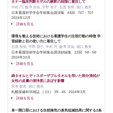
タナー臨床判断モデルの解釈の段階に着目して
中村 円, 飯澤 良祐, 宇野 智子, 石貫 智裕, 堀口 雅美
日本看護科学学会学術集会講演集 44回 707 - 707
2024年12月
詳細を見る
環境を整える技術における看護学生の注視行動の特徴 学
習経験と目の使い方に着目して
石貫 智裕, 宇野 智子, 中村 円, 飯澤 良祐, 堀口 雅美
日本看護技術学会学術集会講演抄録集 22回 58 - 58
2024年10月
詳細を見る
綿タオルとディスポーザブルタオルを用いた部分清拭が
女性の皮膚の清浄度に及ぼす影響
宮本 梨恵, 堀口 雅美
札幌保健科学雑誌 ( 13 ) 39 - 45 2024年3月
詳細を見る
単一開口部における自然換気の臭気低減効果に関する2条