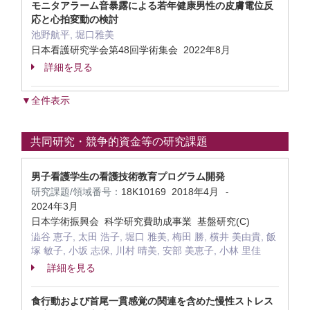
モニタアラーム音暴露による若年健康男性の皮膚電位反
応と心拍変動の検討
池野航平, 堀口雅美
日本看護研究学会第48回学術集会 2022年8月
詳細を見る
▼全件表示
共同研究・競争的資金等の研究課題
男子看護学生の看護技術教育プログラム開発
研究課題/領域番号：
18K10169
2018年4月
-
2024年3月
日本学術振興会 科学研究費助成事業 基盤研究(C)
澁谷 恵子, 太田 浩子, 堀口 雅美, 梅田 勝, 横井 美由貴, 飯
塚 敏子, 小坂 志保, 川村 晴美, 安部 美恵子, 小林 里佳
詳細を見る
食行動および首尾一貫感覚の関連を含めた慢性ストレス