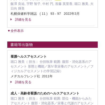
飯澤 良祐, 宇野 智子, 中村 円, 首藤 英里香, 堀口 雅美, 大
日向 輝美
札幌保健科学雑誌 ( 11 ) 93 - 97 2022年3月
詳細を見る
▼全件表示
書籍等出版物
看護ヘルスアセスメント
堀口 雅美（ 担当： 分担執筆 範囲: 腹部・消化器系のア
セスメント 形態と機能／第Ⅳ章栄養のアセスメント／フ
ィジカルアセスメントの学習記録）
メヂカルフレンド社 2011年
詳細を見る
成人・高齢者看護のためのヘルスアセスメント
堀口 雅美（ 担当： 分担執筆 範囲: 部位・機能からみた
アセスメント 腹部・消化器系／栄養と代謝のアセスメン