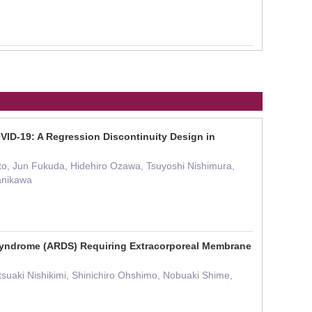
OVID-19: A Regression Discontinuity Design in
o, Jun Fukuda, Hidehiro Ozawa, Tsuyoshi Nishimura,
anikawa
s Syndrome (ARDS) Requiring Extracorporeal Membrane
suaki Nishikimi, Shinichiro Ohshimo, Nobuaki Shime,