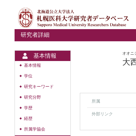
研究者詳細
オオニ
基本情報
大
基本情報
◆
学位
◆
研究キーワード
◆
研究分野
◆
所属
学歴
◆
外部リンク
経歴
◆
所属学協会
◆