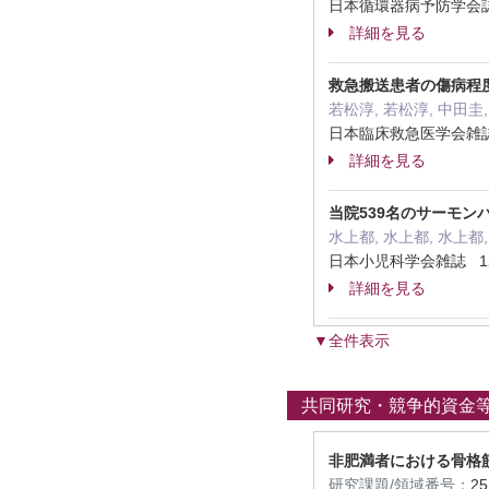
日本循環器病予防学会誌 60
詳細を見る
救急搬送患者の傷病程
若松淳, 若松淳, 中田圭
日本臨床救急医学会雑誌 27
詳細を見る
当院539名のサーモ
水上都, 水上都, 水上都
日本小児科学会雑誌 128 
詳細を見る
▼全件表示
共同研究・競争的資金
非肥満者における骨格
研究課題/領域番号：
2