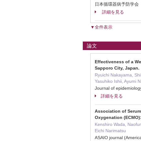
日本循環器病予防学会
詳細を見る
▼全件表示
論文
Effectiveness of a We
Sapporo City, Japan.
Ryuichi Nakayama, Shi
Yasuhiko Ishii, Ayumi 
Journal of epidemio
詳細を見る
Association of Serum
Oxygenation (ECMO): 
Kenshiro Wada, Naofumi
Eichi Narimatsu
ASAIO journal (America