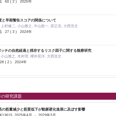
 ( 2 ) 2025年
度と早期警告スコアの関係について
, 上村修二, 小山雅之, 中山龍一, 原正浩, 大西浩文
 ( 3 ) 2024年
ンパッチの自然経過と残存するリスク因子に関する観察研究
, 小山雅之, 木村理, 櫻井晃洋, 大西浩文
( 2 ) 2024年
等の研究課題
筋の筋量減少と筋質低下が動脈硬化進展に及ぼす影響
5K13615
2025年4月
2029年3月
-