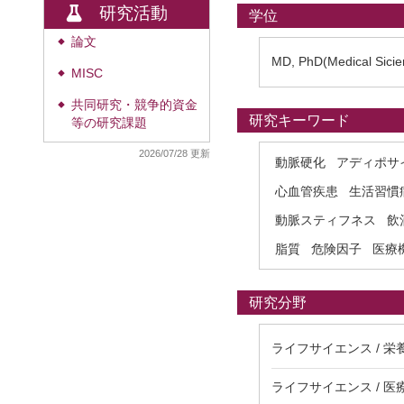
研究活動
学位
論文
◆
MD, PhD(Medical Sicie
MISC
◆
共同研究・競争的資金
◆
研究キーワード
等の研究課題
2026/07/28 更新
動脈硬化
アディポサ
心血管疾患
生活習慣
動脈スティフネス
飲
脂質
危険因子
医療
研究分野
ライフサイエンス / 
ライフサイエンス / 