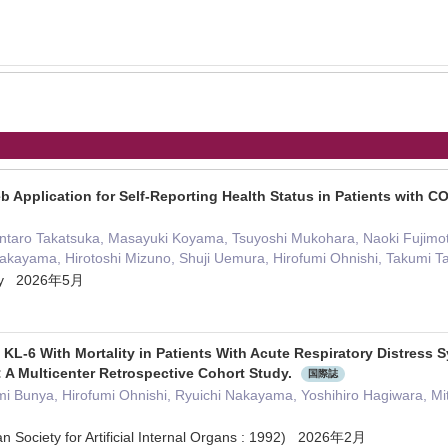
b Application for Self-Reporting Health Status in Patients with C
ntaro Takatsuka, Masayuki Koyama, Tsuyoshi Mukohara, Naoki Fujimot
Nakayama, Hirotoshi Mizuno, Shuji Uemura, Hirofumi Ohnishi, Takumi T
logy 2026年5月
 KL-6 With Mortality in Patients With Acute Respiratory Distres
A Multicenter Retrospective Cohort Study.
国際誌
 Bunya, Hirofumi Ohnishi, Ryuichi Nakayama, Yoshihiro Hagiwara, Mit
n Society for Artificial Internal Organs : 1992) 2026年2月