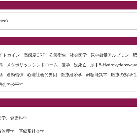
nce)
イトカイン
高感度CRP
公衆衛生
社会医学
尿中微量アルブミン
肥
病
メタボリックシンドローム
疫学
総死亡
尿中8-Hydroxydeoxygua
酒
運動習慣
心理社会的要因
医療経済学
耐糖能異常
医療の効率性
機会の公平性
栄養学、健康科学
医療管理学、医療系社会学