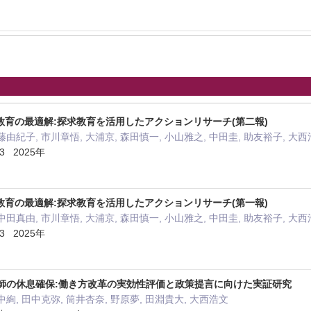
育の最適解:探求教育を活用したアクションリサーチ(第二報)
藤由紀子, 市川章悟, 大浦京, 森田慎一, 小山雅之, 中田圭, 助友裕子, 大
 2025年
育の最適解:探求教育を活用したアクションリサーチ(第一報)
中田真由, 市川章悟, 大浦京, 森田慎一, 小山雅之, 中田圭, 助友裕子, 大
 2025年
医師の休息確保:働き方改革の実効性評価と政策提言に向けた実証研究
中絢, 田中克弥, 筒井杏奈, 野原夢, 田淵貴大, 大西浩文