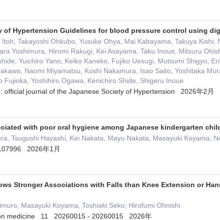
 of Hypertension Guidelines for blood pressure control using dig
i Itoh, Takayoshi Ohkubo, Yusuke Ohya, Mai Kabayama, Takuya Kishi, N
ra Yoshimura, Hiromi Rakugi, Kei Asayama, Taku Inoue, Mitsuru Ohish
hide, Yuichiro Yano, Keiko Kaneko, Fujiko Uesugi, Mutsumi Shigyo, Er
kawa, Naomi Miyamatsu, Koshi Nakamura, Isao Saito, Yoshitaka Murak
 Fujioka, Yoshihiro Ogawa, Kenichiro Shide, Shigeru Inoue
: official journal of the Japanese Society of Hypertension 2026年2月
ociated with poor oral hygiene among Japanese kindergarten child
ra, Tsugushi Hayashi, Kei Nakata, Mayu Nakata, Masayuki Koyama, No
 e107996 2026年1月
ows Stronger Associations with Falls than Knee Extension or Hand
imuro, Masayuki Koyama, Toshiaki Seko, Hirofumi Ohnishi
tation medicine 11 20260015 - 20260015 2026年