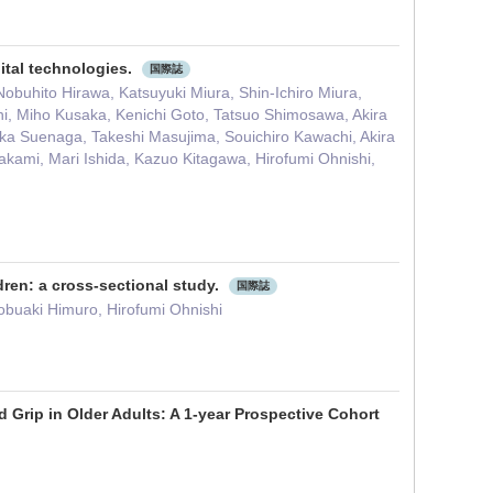
ital technologies.
国際誌
obuhito Hirawa, Katsuyuki Miura, Shin-Ichiro Miura,
i, Miho Kusaka, Kenichi Goto, Tatsuo Shimosawa, Akira
ika Suenaga, Takeshi Masujima, Souichiro Kawachi, Akira
ami, Mari Ishida, Kazuo Kitagawa, Hirofumi Ohnishi,
ren: a cross-sectional study.
国際誌
buaki Himuro, Hirofumi Ohnishi
 Grip in Older Adults: A 1-year Prospective Cohort