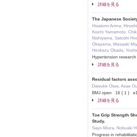
詳細を見る
The Japanese Society
Hisatomi Arima, Hirosh
Koichi Yamamoto, Chika
Nishiyama, Satoshi Hos
Okayama, Masaaki Miya
Hirokazu Okada, Yoshio
Hypertension research 
詳細を見る
Residual factors ass
Daisuke Oiwa, Asae Ou
BMJ open 16 ( 1 )
詳細を見る
Toe Grip Strength Sh
Study.
Sayo Miura, Nobuaki H
Progress in rehabili