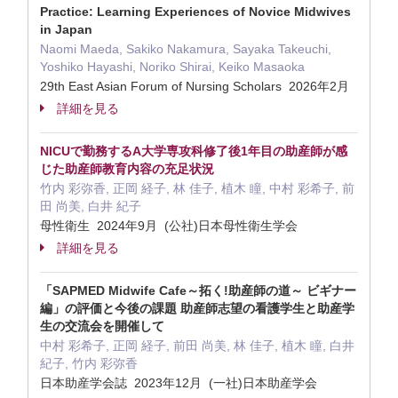
Practice: Learning Experiences of Novice Midwives
in Japan
Naomi Maeda, Sakiko Nakamura, Sayaka Takeuchi,
Yoshiko Hayashi, Noriko Shirai, Keiko Masaoka
29th East Asian Forum of Nursing Scholars 2026年2月
詳細を見る
NICUで勤務するA大学専攻科修了後1年目の助産師が感
じた助産師教育内容の充足状況
竹内 彩弥香, 正岡 経子, 林 佳子, 植木 瞳, 中村 彩希子, 前
田 尚美, 白井 紀子
母性衛生 2024年9月 (公社)日本母性衛生学会
詳細を見る
「SAPMED Midwife Cafe～拓く!助産師の道～ ビギナー
編」の評価と今後の課題 助産師志望の看護学生と助産学
生の交流会を開催して
中村 彩希子, 正岡 経子, 前田 尚美, 林 佳子, 植木 瞳, 白井
紀子, 竹内 彩弥香
日本助産学会誌 2023年12月 (一社)日本助産学会