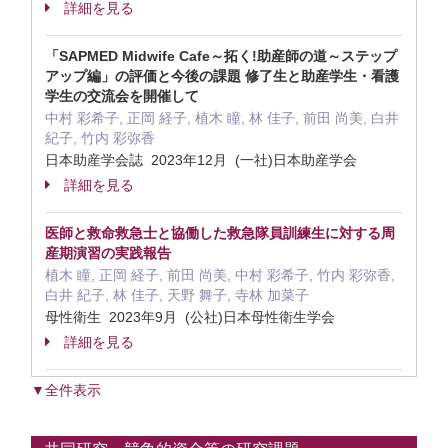
詳細を見る
「SAPMED Midwife Cafe～拓く!助産師の道～ステップ
アップ編」の評価と今後の課題 修了生と助産学生・看護
学生の交流会を開催して
中村 彩希子, 正岡 経子, 植木 瞳, 林 佳子, 前田 尚美, 白井
紀子, 竹内 彩弥香
日本助産学会誌 2023年12月 (一社)日本助産学会
詳細を見る
医師と救命救急士と協働した救急隊員訓練生に対する周
産期演習の実践報告
植木 瞳, 正岡 経子, 前田 尚美, 中村 彩希子, 竹内 彩弥香,
白井 紀子, 林 佳子, 天野 舞子, 寺林 加菜子
母性衛生 2023年9月 (公社)日本母性衛生学会
詳細を見る
▼全件表示