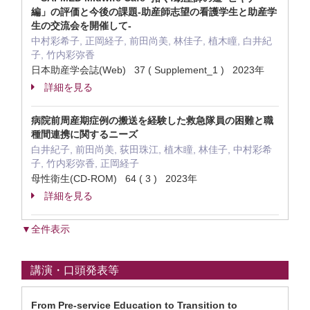
編」の評価と今後の課題-助産師志望の看護学生と助産学
生の交流会を開催して-
中村彩希子, 正岡経子, 前田尚美, 林佳子, 植木瞳, 白井紀
子, 竹内彩弥香
日本助産学会誌(Web) 37 ( Supplement_1 ) 2023年
詳細を見る
病院前周産期症例の搬送を経験した救急隊員の困難と職
種間連携に関するニーズ
白井紀子, 前田尚美, 荻田珠江, 植木瞳, 林佳子, 中村彩希
子, 竹内彩弥香, 正岡経子
母性衛生(CD-ROM) 64 ( 3 ) 2023年
詳細を見る
▼全件表示
講演・口頭発表等
From Pre-service Education to Transition to