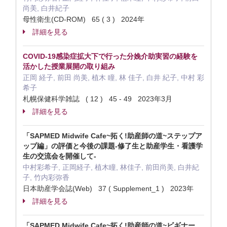
尚美, 白井紀子
母性衛生(CD-ROM) 65 ( 3 ) 2024年
詳細を見る
COVID-19感染症拡大下で行った分娩介助実習の経験を
活かした授業展開の取り組み
正岡 経子, 前田 尚美, 植木 瞳, 林 佳子, 白井 紀子, 中村 彩
希子
札幌保健科学雑誌 ( 12 ) 45 - 49 2023年3月
詳細を見る
「SAPMED Midwife Cafe~拓く!助産師の道~ステップア
ップ編」の評価と今後の課題-修了生と助産学生・看護学
生の交流会を開催して-
中村彩希子, 正岡経子, 植木瞳, 林佳子, 前田尚美, 白井紀
子, 竹内彩弥香
日本助産学会誌(Web) 37 ( Supplement_1 ) 2023年
詳細を見る
「SAPMED Midwife Cafe~拓く!助産師の道~ビギナー