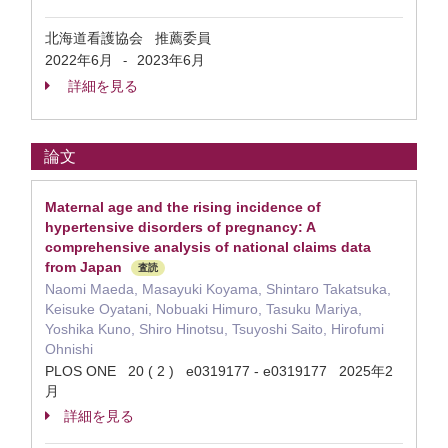
北海道看護協会 推薦委員
2022年6月
2023年6月
-
詳細を見る
論文
Maternal age and the rising incidence of
hypertensive disorders of pregnancy: A
comprehensive analysis of national claims data
from Japan
査読
Naomi Maeda, Masayuki Koyama, Shintaro Takatsuka,
Keisuke Oyatani, Nobuaki Himuro, Tasuku Mariya,
Yoshika Kuno, Shiro Hinotsu, Tsuyoshi Saito, Hirofumi
Ohnishi
PLOS ONE 20 ( 2 ) e0319177 - e0319177 2025年2
月
詳細を見る