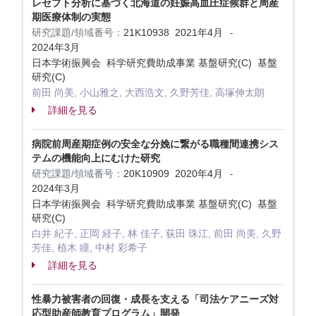
レセプト分析に基づく北海道の妊娠高血圧症候群と周産
期医療体制の実態
研究課題/領域番号：
21K10938
2021年4月
-
2024年3月
日本学術振興会 科学研究費助成事業 基盤研究(C) 基盤
研究(C)
前田 尚美, 小山雅之, 大西浩文, 久野芳佳, 高塚伸太朗
詳細を見る
病院前周産期症例の安全な分娩に繋がる職種間連携シス
テムの機能向上にむけた研究
研究課題/領域番号：
20K10909
2020年4月
-
2024年3月
日本学術振興会 科学研究費助成事業 基盤研究(C) 基盤
研究(C)
白井 紀子, 正岡 経子, 林 佳子, 荻田 珠江, 前田 尚美, 久野
芳佳, 植木 瞳, 中村 彩希子
詳細を見る
性暴力被害者の回復・成長を支える「司法ケアニーズ対
応型助産師教育プログラム」開発