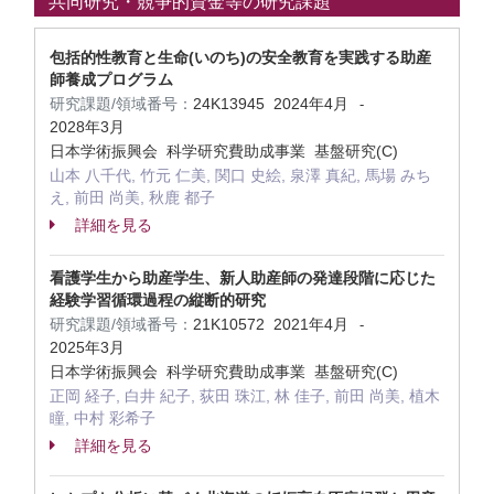
共同研究・競争的資金等の研究課題
包括的性教育と生命(いのち)の安全教育を実践する助産
師養成プログラム
研究課題/領域番号：
24K13945
2024年4月
-
2028年3月
日本学術振興会 科学研究費助成事業 基盤研究(C)
山本 八千代, 竹元 仁美, 関口 史絵, 泉澤 真紀, 馬場 みち
え, 前田 尚美, 秋鹿 都子
詳細を見る
看護学生から助産学生、新人助産師の発達段階に応じた
経験学習循環過程の縦断的研究
研究課題/領域番号：
21K10572
2021年4月
-
2025年3月
日本学術振興会 科学研究費助成事業 基盤研究(C)
正岡 経子, 白井 紀子, 荻田 珠江, 林 佳子, 前田 尚美, 植木
瞳, 中村 彩希子
詳細を見る