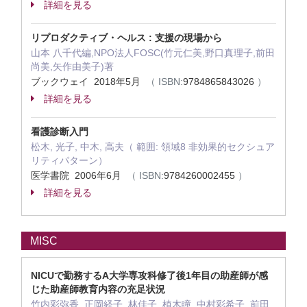
詳細を見る
リプロダクティブ・ヘルス : 支援の現場から
山本 八千代編,NPO法人FOSC(竹元仁美,野口真理子,前田
尚美,矢作由美子)著
ブックウェイ 2018年5月
（ ISBN:
9784865843026
）
詳細を見る
看護診断入門
松木, 光子, 中木, 高夫（ 範囲: 領域8 非効果的セクシュア
リティパターン）
医学書院 2006年6月
（ ISBN:
9784260002455
）
詳細を見る
MISC
NICUで勤務するA大学専攻科修了後1年目の助産師が感
じた助産師教育内容の充足状況
竹内彩弥香, 正岡経子, 林佳子, 植木瞳, 中村彩希子, 前田