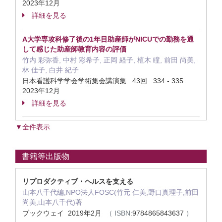
2023年12月
詳細を見る
A大学専攻科修了後の1年目助産師がNICUでの勤務を通
して感じた助産師教育内容の評価
竹内 彩弥香, 中村 彩希子, 正岡 経子, 植木 瞳, 前田 尚美,
林 佳子, 白井 紀子
日本看護科学学会学術集会講演集 43回 334 - 335
2023年12月
詳細を見る
▼全件表示
書籍等出版物
リプロダクティブ・ヘルスを支える
山本八千代編,NPO法人FOSC(竹元 仁美,野口真理子,前田
尚美,山本八千代)著
ブックウェイ 2019年2月
（ ISBN:
9784865843637
）