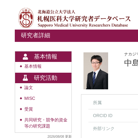
研究者詳細
ナカジ
基本情報
中
基本情報
◆
研究活動
論文
◆
MISC
◆
所属
受賞
◆
ORCID ID
共同研究・競争的資金
◆
等の研究課題
外部リンク
2026/08/08 更新