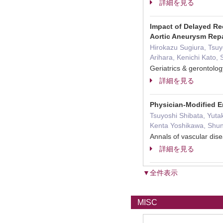
詳細を見る
Impact of Delayed R
Aortic Aneurysm Repa
Hirokazu Sugiura, Tsu
Arihara, Kenichi Kato
Geriatrics & gerontol
詳細を見る
Physician-Modified E
Tsuyoshi Shibata, Yuta
Kenta Yoshikawa, Shu
Annals of vascular di
詳細を見る
▼全件表示
MISC