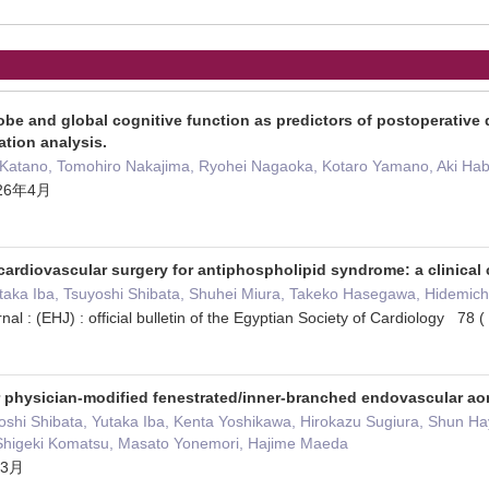
lobe and global cognitive function as predictors of postoperative d
tion analysis.
 Katano, Tomohiro Nakajima, Ryohei Nagaoka, Kotaro Yamano, Aki Haba
2026年4月
cardiovascular surgery for antiphospholipid syndrome: a clinical 
taka Iba, Tsuyoshi Shibata, Shuhei Miura, Takeko Hasegawa, Hidemi
nal : (EHJ) : official bulletin of the Egyptian Society of Cardiology 
r physician-modified fenestrated/inner-branched endovascular aor
oshi Shibata, Yutaka Iba, Kenta Yoshikawa, Hirokazu Sugiura, Shun H
, Shigeki Komatsu, Masato Yonemori, Hajime Maeda
年3月