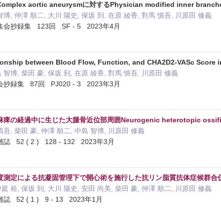
 aortic aneurysmに対するPhysician modified inner branche
智博, 仲澤 順二, 大川 陽史, 保坂 到, 在原 綾香, 對馬 慎吾, 川原田 修義
録集 123回 SF - 5 2023年4月
ationship between Blood Flow, Function, and CHA2D2-VASc Sco
 智博, 柴田 豪, 保坂 到, 在原 綾香, 對馬 慎吾, 川原田 修義
集 87回 PJ020 - 3 2023年3月
過中に生じた大腿骨近位部周囲Neurogenic heterotopic ossifi
慎吾, 柴田 豪, 仲澤 順二, 中島 智博, 川原田 修義
 ( 2 ) 128 - 132 2023年3月
度測定による抗凝固管理下で開心術を施行した抗リン脂質抗体症候群合
庭 裕, 保坂 到, 大川 陽史, 安田 尚美, 柴田 豪, 仲澤 順二, 川原田 修義
2 ( 1 ) 9 - 13 2023年1月