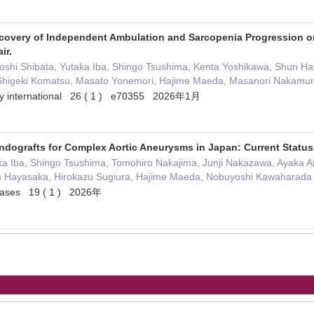
ecovery of Independent Ambulation and Sarcopenia Progression
ir.
yoshi Shibata, Yutaka Iba, Shingo Tsushima, Kenta Yoshikawa, Shun H
, Shigeki Komatsu, Masato Yonemori, Hajime Maeda, Masanori Nakamu
ogy international 26 ( 1 ) e70355 2026年1月
ndografts for Complex Aortic Aneurysms in Japan: Current Status,
ka Iba, Shingo Tsushima, Tomohiro Nakajima, Junji Nakazawa, Ayaka A
n Hayasaka, Hirokazu Sugiura, Hajime Maeda, Nobuyoshi Kawaharada
seases 19 ( 1 ) 2026年