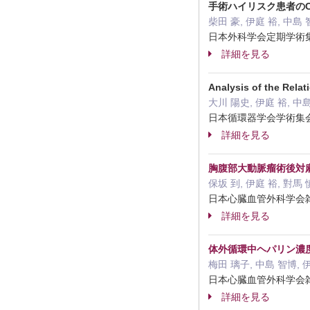
手術ハイリスク患者のComplex
柴田 豪, 伊庭 裕, 中島 
日本外科学会定期学術集会抄
詳細を見る
Analysis of the Rel
大川 陽史, 伊庭 裕, 中島
日本循環器学会学術集会抄録
詳細を見る
胸腹部大動脈瘤術後対麻痺の経
保坂 到, 伊庭 裕, 對馬 
日本心臓血管外科学会雑誌 52
詳細を見る
体外循環中ヘパリン濃
梅田 璃子, 中島 智博, 伊
日本心臓血管外科学会雑誌 5
詳細を見る