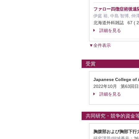
ファロー四徴症術後遠
伊庭 裕, 中島 智博, 仲澤
北海道外科雑誌 67 ( 2 )
詳細を見る
▼全件表示
受賞
Japanese College o
2022年10月 第63
詳細を見る
共同研究・競争的資金
胸腹部および胸部下行
研究課題/領域番号：
2