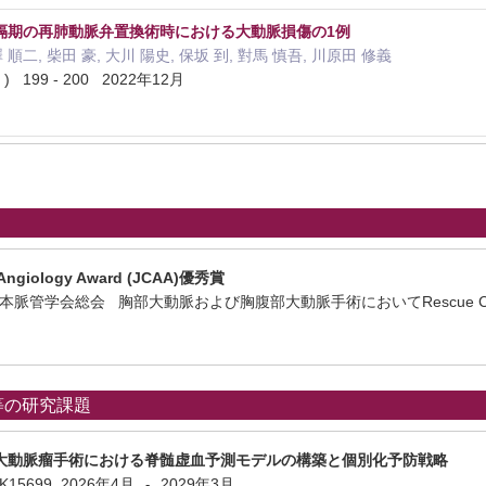
隔期の再肺動脈弁置換術時における大動脈損傷の1例
 順二, 柴田 豪, 大川 陽史, 保坂 到, 對馬 慎吾, 川原田 修義
 199 - 200 2022年12月
f Angiology Award (JCAA)優秀賞
回日本脈管学会総会 胸部大動脈および胸腹部大動脈手術においてRescue C
等の研究課題
大動脈瘤手術における脊髄虚血予測モデルの構築と個別化予防戦略
6K15699
2026年4月
2029年3月
-