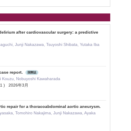
elirium after cardiovascular surgery: a predictive
guchi, Junji Nakazawa, Tsuyoshi Shibata, Yutaka Iba
case report.
国際誌
chi Kouzu, Nobuyoshi Kawaharada
78 ( 1 ) 2026年3月
tic repair for a thoracoabdominal aortic aneurysm.
ayasaka, Tomohiro Nakajima, Junji Nakazawa, Ayaka