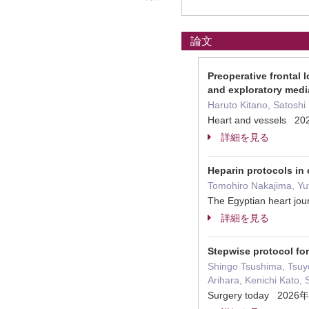
論文
Preoperative frontal 
and exploratory media
Haruto Kitano, Satoshi
Heart and vessels 
詳細を見る
Heparin protocols in 
Tomohiro Nakajima, Yu
The Egyptian heart jour
詳細を見る
Stepwise protocol fo
Shingo Tsushima, Tsuy
Arihara, Kenichi Kato
Surgery today 2026