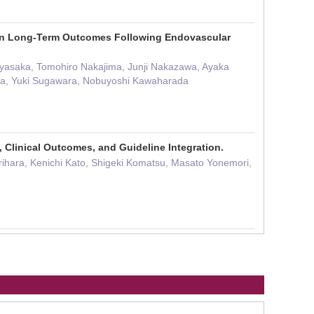
 on Long-Term Outcomes Following Endovascular
ayasaka, Tomohiro Nakajima, Junji Nakazawa, Ayaka
ra, Yuki Sugawara, Nobuyoshi Kawaharada
 Clinical Outcomes, and Guideline Integration.
rihara, Kenichi Kato, Shigeki Komatsu, Masato Yonemori,