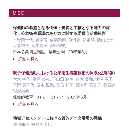
MISC
保健師の基盤となる価値・規範と中核となる能力の深
化：公衆衛生看護のあり方に関する委員会活動報告
平野美千代, 岩本萌, 佐藤美樹, 前田香, 新家静, 蔭山正子,
大森純子, 岡本玲子, 曽根智史
日本公衆衛生雑誌 早期公開 2025年8月
詳細を見る
親子保健活動における公衆衛生看護技術の体系化(第2報)
大木 幸子, 桑原 ゆみ, 下山田 鮎美, 鈴木 美和, 滝澤 寛子,
平野 美千代, 岩本 里織, 佐伯 和子, 荒木田 美香子, 教育課
程委員会
保健師教育 3 ( 1 ) 21 - 34 2019年5月
詳細を見る
地域アセスメントにおける質的データ活用の意義
佐伯和子, 平野美千代