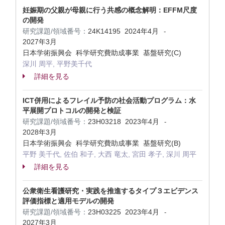
妊娠期の父親が母親に行う共感の概念解明：EFFM尺度
の開発
研究課題/領域番号：
24K14195
2024年4月
-
2027年3月
日本学術振興会 科学研究費助成事業 基盤研究(C)
深川 周平, 平野美千代
詳細を見る
ICT併用によるフレイル予防の社会活動プログラム：水
平展開プロトコルの開発と検証
研究課題/領域番号：
23H03218
2023年4月
-
2028年3月
日本学術振興会 科学研究費助成事業 基盤研究(B)
平野 美千代, 佐伯 和子, 大西 竜太, 宮田 孝子, 深川 周平
詳細を見る
公衆衛生看護研究・実践を推進するタイプ３エビデンス
評価指標と適用モデルの開発
研究課題/領域番号：
23H03225
2023年4月
-
2027年3月