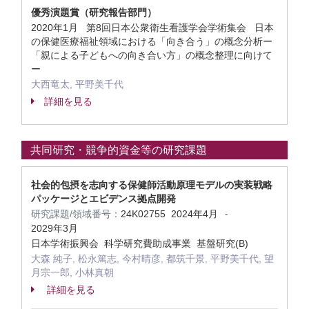
優秀演題賞（研究報告部門）
2020年1月 第8回日本公衆衛生看護学会学術集会 日本
の保健医療福祉領域における「向き合う」の概念分析ー
「親による子どもへの向き合い方」の概念整理に向けて
ー
大西竜太, 平野美千代
詳細を見る
共同研究・競争的資金等の研究課題
社会的包摂を志向する保健師活動原理モデルの実装戦略
パッケージとエビデンス拠点開発
研究課題/領域番号：
24K02755
2024年4月
-
2029年3月
日本学術振興会 科学研究費助成事業 基盤研究(B)
大森 純子, 松永篤志, 今村晴彦, 都筑千景, 平野美千代, 望
月宗一郎, 小林真朝
詳細を見る