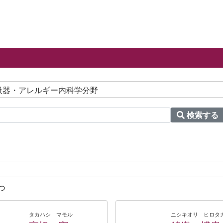
呼吸器・アレルギー内科学分野
検索する
つ
タカハシ マモル
ニシキオリ ヒロタ