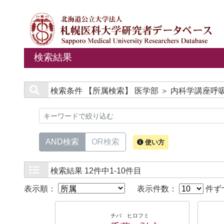
検索結果
検索条件
【所属検索】 医学部 ＞ 内科学講座
AND検索
OR検索
使い方
検索結果
12件中1-10件目
表示順：
表示件数：
件ず
チバ ヒロフミ